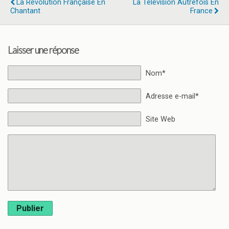
La Révolution Française En
La Télévision Autrefois En
Chantant
France
Laisser une réponse
Nom*
Adresse e-mail*
Site Web
Publier