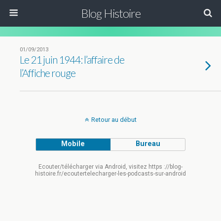
Blog Histoire
01/09/2013
Le 21 juin 1944: l’affaire de
l’Affiche rouge
Retour au début
Mobile
Bureau
Ecouter/télécharger via Android, visitez https ://blog-
histoire.fr/ecoutertelecharger-les-podcasts-sur-android