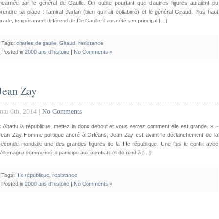
incarnée par le général de Gaulle. On oublie pourtant que d’autres figures auraient pu
prendre sa place : l’amiral Darlan (bien qu’il ait collaboré) et le général Giraud. Plus haut
grade, tempérament différend de De Gaulle, il aura été son principal […]
Tags:
charles de gaulle
,
Giraud
,
resistance
Posted in
2000 ans d'histoire
|
No Comments »
Jean Zay
mai 6th, 2014 |
No Comments
« Abattu la république, mettez la donc debout et vous verrez comment elle est grande. » ~
Jean Zay Homme politique ancré à Orléans, Jean Zay est avant le déclanchement de la
seconde mondiale une des grandes figures de la IIIe république. Une fois le conflit avec
l’Allemagne commencé, il participe aux combats et de rend à […]
Tags:
IIIe république
,
resistance
Posted in
2000 ans d'histoire
|
No Comments »