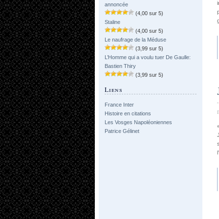
annoncée
(4,00 sur 5)
Staline
(4,00 sur 5)
Le naufrage de la Méduse
(3,99 sur 5)
L’Homme qui a voulu tuer De Gaulle:
Bastien Thiry
(3,99 sur 5)
Liens
France Inter
Histoire en citations
Les Vosges Napoléoniennes
Patrice Gélinet