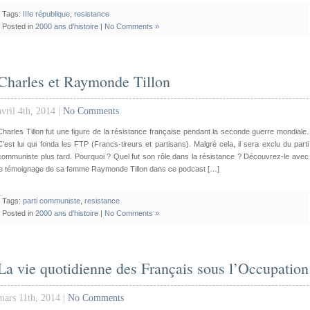
Tags:
IIIe république
,
resistance
Posted in
2000 ans d'histoire
|
No Comments »
Charles et Raymonde Tillon
avril 4th, 2014 |
No Comments
Charles Tillon fut une figure de la résistance française pendant la seconde guerre mondiale.
C’est lui qui fonda les FTP (Francs-tireurs et partisans). Malgré cela, il sera exclu du parti
communiste plus tard. Pourquoi ? Quel fut son rôle dans la résistance ? Découvrez-le avec
le témoignage de sa femme Raymonde Tillon dans ce podcast […]
Tags:
parti communiste
,
resistance
Posted in
2000 ans d'histoire
|
No Comments »
La vie quotidienne des Français sous l’Occupation
mars 11th, 2014 |
No Comments