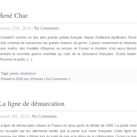
René Char
janvier 25th, 2014 |
No Comments
Considéré comme un des plus grands poètes français depuis Guillaume Apollinaire, René
Char continue de passionner les grands mateurs du genre. L’auteur notamment du Marteau
sans maître, des Feuillets d’Hypnos ou encore de Fureur et mystère s’est aussi illustré
pendant la seconde guerre mondiale au coté de la résistance française. Grand leader
d’homme et poète, […]
Tags:
poete
,
resistance
Posted in
2000 ans d'histoire
|
No Comments »
La ligne de démarcation
janvier 6th, 2014 |
No Comments
La ligne de démarcation sépare la France en deux après la défaite de 1940. La partie nord
est occupée par les allemands tandis que la partie sud reste française. Cette ligne fut
imposée par Hitler à Pétain lors du traité de paix et le début de la collaboration. Qu’est ce que