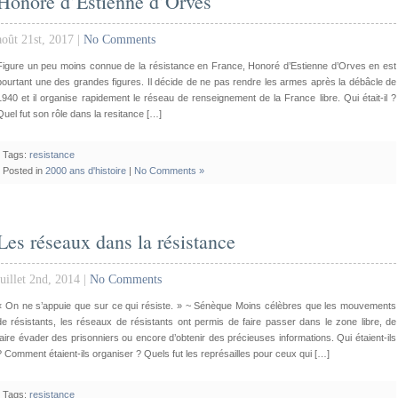
Honoré d’Estienne d’Orves
août 21st, 2017 |
No Comments
Figure un peu moins connue de la résistance en France, Honoré d’Estienne d’Orves en est
pourtant une des grandes figures. Il décide de ne pas rendre les armes après la débâcle de
1940 et il organise rapidement le réseau de renseignement de la France libre. Qui était-il ?
Quel fut son rôle dans la resitance […]
Tags:
resistance
Posted in
2000 ans d'histoire
|
No Comments »
Les réseaux dans la résistance
juillet 2nd, 2014 |
No Comments
« On ne s’appuie que sur ce qui résiste. » ~ Sénèque Moins célèbres que les mouvements
de résistants, les réseaux de résistants ont permis de faire passer dans le zone libre, de
faire évader des prisonniers ou encore d’obtenir des précieuses informations. Qui étaient-ils
? Comment étaient-ils organiser ? Quels fut les représailles pour ceux qui […]
Tags:
resistance