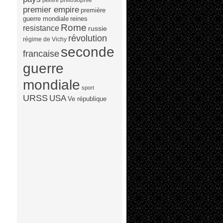
peintre
premier empire
première
guerre mondiale
reines
Rome
resistance
russie
révolution
régime de Vichy
seconde
francaise
guerre
mondiale
sport
URSS
USA
Ve république