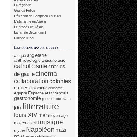
La régence
Gaston Fébus
L'élection de Pompidou en 1969
L'islamisme en Algérie
Le procès de Jésus
La famille Bettencourt
Philippe le bel
Les principaux sujets
angleterre
afrique
anthropologie
asie
antiquité
catholicisme
charles
cinéma
de gaulle
collaboration
colonies
crimes
diplomatie
economie
egypte
etat francais
Espagne
gastronomie
islam
guerre froide
litterature
juifs
louis XIV
mer
moyen-age
musique
moyen-orient
Napoléon
nazi
mythe
pays
philosophie