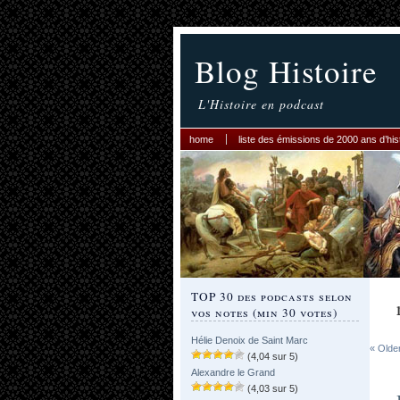
Blog Histoire
L'Histoire en podcast
home
liste des émissions de 2000 ans d’his
TOP 30 des podcasts selon
vos notes (min 30 votes)
Hélie Denoix de Saint Marc
« Olde
(4,04 sur 5)
Alexandre le Grand
(4,03 sur 5)