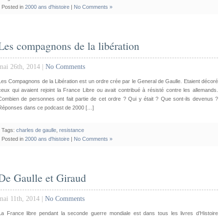
Posted in
2000 ans d'histoire
|
No Comments »
Les compagnons de la libération
mai 26th, 2014 |
No Comments
Les Compagnons de la Libération est un ordre crée par le General de Gaulle. Etaient décoré
ceux qui avaient rejoint la France Libre ou avait contribué à résisté contre les allemands.
Combien de personnes ont fait partie de cet ordre ? Qui y était ? Que sont-ils devenus ?
Réponses dans ce podcast de 2000 […]
Tags:
charles de gaulle
,
resistance
Posted in
2000 ans d'histoire
|
No Comments »
De Gaulle et Giraud
mai 11th, 2014 |
No Comments
La France libre pendant la seconde guerre mondiale est dans tous les livres d’Histoire