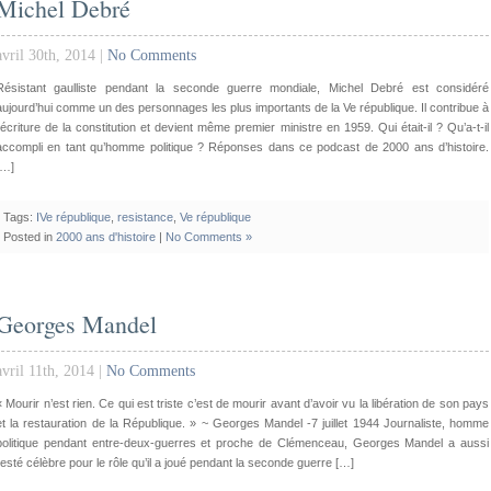
Michel Debré
avril 30th, 2014 |
No Comments
Résistant gaulliste pendant la seconde guerre mondiale, Michel Debré est considéré
aujourd’hui comme un des personnages les plus importants de la Ve république. Il contribue à
l’écriture de la constitution et devient même premier ministre en 1959. Qui était-il ? Qu’a-t-il
accompli en tant qu’homme politique ? Réponses dans ce podcast de 2000 ans d’histoire.
[…]
Tags:
IVe république
,
resistance
,
Ve république
Posted in
2000 ans d'histoire
|
No Comments »
Georges Mandel
avril 11th, 2014 |
No Comments
« Mourir n’est rien. Ce qui est triste c’est de mourir avant d’avoir vu la libération de son pays
et la restauration de la République. » ~ Georges Mandel -7 juillet 1944 Journaliste, homme
politique pendant entre-deux-guerres et proche de Clémenceau, Georges Mandel a aussi
resté célèbre pour le rôle qu’il a joué pendant la seconde guerre […]