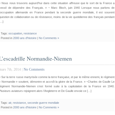
« Nous nous trouvons aujourd’hui dans cette situation affreuse que le sort de la France a
cessé de dépendre des Français. » ~ Marc Bloch, juin 1940 Lorsque nous parlons de
l’occupation allemande en France pendant la seconde guerre mondiale, il est souvent
question de collaboration ou de résistance, moins de la vie quotidienne des français pendant
[…]
Tags:
occupation
,
resistance
Posted in
2000 ans d'histoire
|
No Comments »
L’escadrille Normandie-Niemen
mars 7th, 2014 |
No Comments
« Sur la terre russe martyrisée comme la terre française, et par le même ennemi, le régiment
« Normandie » soutient, démontre et accroît la gloire de la France. » ~Charles de Gaulle Le
régiment Normandie-Niemen s’est formé suite à la capitulation de la France en 1940.
Plusieurs aviateurs rejoignent alors l’Angleterre et De Gaulle envoie ce […]
Tags:
air
,
resistance
,
seconde guerre mondiale
Posted in
2000 ans d'histoire
|
No Comments »