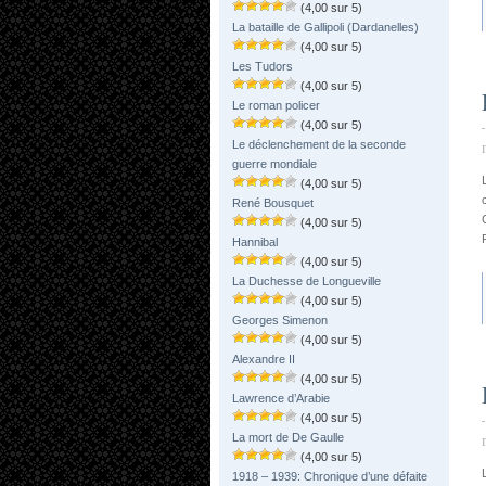
(4,00 sur 5)
La bataille de Gallipoli (Dardanelles)
(4,00 sur 5)
Les Tudors
(4,00 sur 5)
Le roman policer
(4,00 sur 5)
Le déclenchement de la seconde
guerre mondiale
(4,00 sur 5)
René Bousquet
(4,00 sur 5)
Hannibal
(4,00 sur 5)
La Duchesse de Longueville
(4,00 sur 5)
Georges Simenon
(4,00 sur 5)
Alexandre II
(4,00 sur 5)
Lawrence d’Arabie
(4,00 sur 5)
La mort de De Gaulle
(4,00 sur 5)
1918 – 1939: Chronique d’une défaite