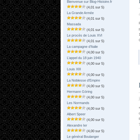
Bienvenue sur Blog-Histoire.fr
(4,01 sur 5)
La Grande Armée
(4,01 sur 5)
Massada
(4,01 sur 5)
Le procès de Louis XVI
(4,01 sur 5)
La campagne d’Italie
(4,00 sur 5)
L’appel du 18 juin 1940
(4,00 sur 5)
Louis XIII
(4,00 sur 5)
La Noblesse d’Empire
(4,00 sur 5)
Hermann Göring
(4,00 sur 5)
Les Normands
(4,00 sur 5)
Albert Speer
(4,00 sur 5)
Alexandre Ier
(4,00 sur 5)
Le général Boulanger