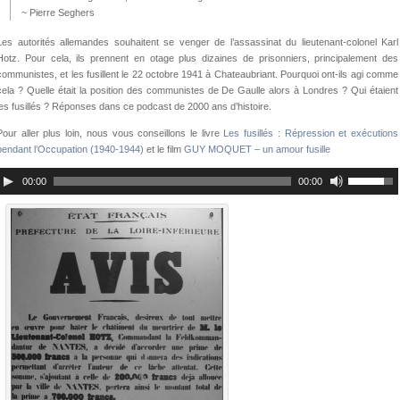
~ Pierre Seghers
Les autorités allemandes souhaitent se venger de l’assassinat du lieutenant-colonel Karl
Hotz. Pour cela, ils prennent en otage plus dizaines de prisonniers, principalement des
communistes, et les fusillent le 22 octobre 1941 à Chateaubriant. Pourquoi ont-ils agi comme
cela ? Quelle était la position des communistes de De Gaulle alors à Londres ? Qui étaient
les fusillés ? Réponses dans ce podcast de 2000 ans d’histoire.
Pour aller plus loin, nous vous conseillons le livre
Les fusillés : Répression et exécutions
pendant l’Occupation (1940-1944)
et le film
GUY MOQUET – un amour fusille
00:00
00:00