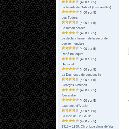
(4,00 sur 5)
La bataille de Gallipoli (Dardanelles)
(4,00 sur 5)
Les Tudors
(4,00 sur 5)
Le roman policer
(4,00 sur 5)
Le déclenchement de la seconde
guerre mondiale
(4,00 sur 5)
René Bousquet
(4,00 sur 5)
Hannibal
(4,00 sur 5)
La Duchesse de Longueville
(4,00 sur 5)
Georges Simenon
(4,00 sur 5)
Alexandre II
(4,00 sur 5)
Lawrence d’Arabie
(4,00 sur 5)
La mort de De Gaulle
(4,00 sur 5)
1918 – 1939: Chronique d’une défaite