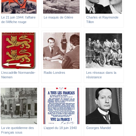
Le 21 juin 1944: l’affaire
Le maquis de Glière
Charles et Raymonde
de l’Affiche rouge
Tillon
L’escadrille Normandie-
Radio Londres
Les réseaux dans la
Niemen
résistance
La vie quotidienne des
L’appel du 18 juin 1940
Georges Mandel
Français sous