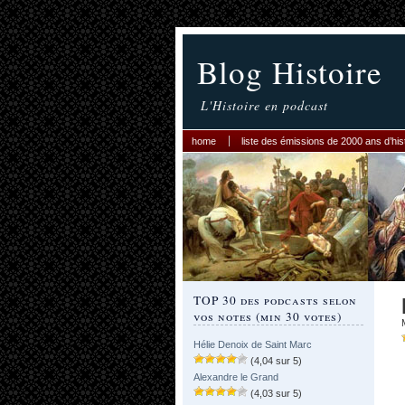
Blog Histoire
L'Histoire en podcast
home
liste des émissions de 2000 ans d’his
TOP 30 des podcasts selon
vos notes (min 30 votes)
Hélie Denoix de Saint Marc
(4,04 sur 5)
Alexandre le Grand
(4,03 sur 5)