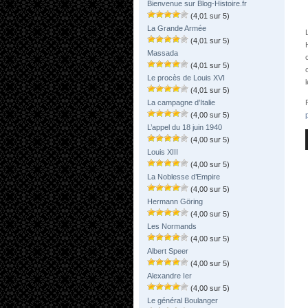
Bienvenue sur Blog-Histoire.fr
(4,01 sur 5)
La Grande Armée
(4,01 sur 5)
Massada
(4,01 sur 5)
Le procès de Louis XVI
(4,01 sur 5)
La campagne d’Italie
(4,00 sur 5)
L’appel du 18 juin 1940
(4,00 sur 5)
Louis XIII
(4,00 sur 5)
La Noblesse d’Empire
(4,00 sur 5)
Hermann Göring
(4,00 sur 5)
Les Normands
(4,00 sur 5)
Albert Speer
(4,00 sur 5)
Alexandre Ier
(4,00 sur 5)
Le général Boulanger