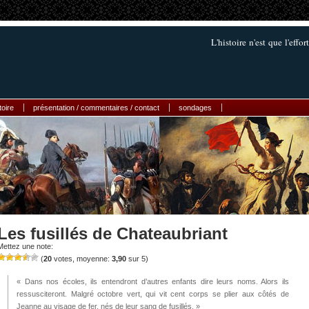
L'histoire n'est que l'ef
toire
présentation / commentaires / contact
sondages
Les fusillés de Chateaubriant
Mettez une note:
(
20
votes, moyenne:
3,90
sur 5)
« Dans nos écoles, ils entendront d’autres enfants dire leurs noms. Alors ils
ressusciteront. Malgré octobre vert, qui vit cent corps se plier aux côtés de
Jeanne au visage de fer, nés de leur sang de fusillés. »