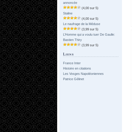
annoncée
(4,00 sur 5)
Staline
(4,00 sur 5)
Le naufrage de la Méduse
(3,99 sur 5)
L’Homme qui a voulu tuer De Gaulle:
Bastien Thiry
(3,99 sur 5)
Liens
France Inter
Histoire en citations
Les Vosges Napoléoniennes
Patrice Gélinet