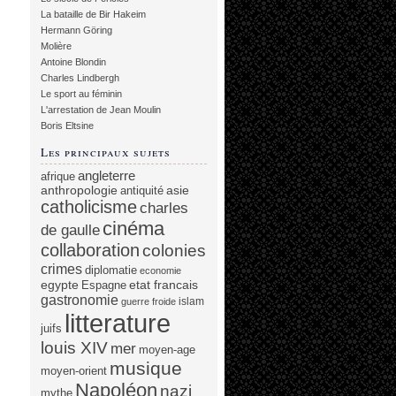
La bataille de Bir Hakeim
Hermann Göring
Molière
Antoine Blondin
Charles Lindbergh
Le sport au féminin
L'arrestation de Jean Moulin
Boris Eltsine
Les principaux sujets
angleterre
afrique
anthropologie
asie
antiquité
catholicisme
charles
cinéma
de gaulle
collaboration
colonies
crimes
diplomatie
economie
egypte
etat francais
Espagne
gastronomie
islam
guerre froide
litterature
juifs
louis XIV
mer
moyen-age
musique
moyen-orient
Napoléon
nazi
mythe