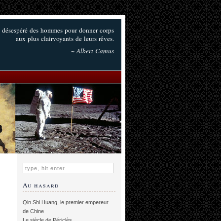
fort désespéré des hommes pour donner corps
aux plus clairvoyants de leurs rêves.
~ Albert Camus
Au hasard
Qin Shi Huang, le premier empereur
de Chine
Le siècle de Périclès