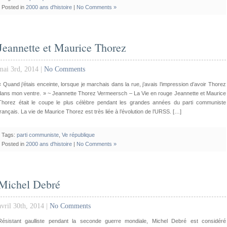
Posted in
2000 ans d'histoire
|
No Comments »
Jeannette et Maurice Thorez
mai 3rd, 2014 |
No Comments
« Quand j’étais enceinte, lorsque je marchais dans la rue, j’avais l’impression d’avoir Thorez
dans mon ventre. » ~ Jeannette Thorez Vermeersch – La Vie en rouge Jeannette et Maurice
Thorez était le coupe le plus célèbre pendant les grandes années du parti communiste
français. La vie de Maurice Thorez est très liée à l’évolution de l’URSS. […]
Tags:
parti communiste
,
Ve république
Posted in
2000 ans d'histoire
|
No Comments »
Michel Debré
avril 30th, 2014 |
No Comments
Résistant gaulliste pendant la seconde guerre mondiale, Michel Debré est considéré