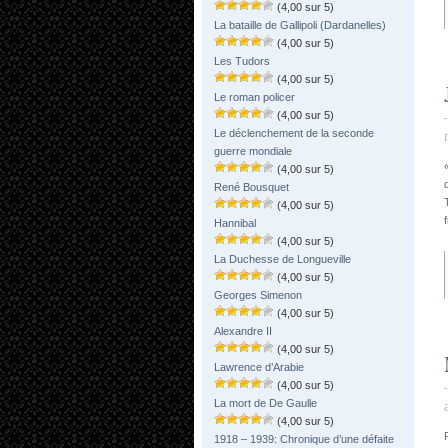
(4,00 sur 5)
La bataille de Gallipoli (Dardanelles)
(4,00 sur 5)
Les Tudors
(4,00 sur 5)
Le roman policer
(4,00 sur 5)
Le déclenchement de la seconde
guerre mondiale
(4,00 sur 5)
René Bousquet
(4,00 sur 5)
Hannibal
(4,00 sur 5)
La Duchesse de Longueville
(4,00 sur 5)
Georges Simenon
(4,00 sur 5)
Alexandre II
(4,00 sur 5)
Lawrence d’Arabie
(4,00 sur 5)
La mort de De Gaulle
(4,00 sur 5)
1918 – 1939: Chronique d’une défaite