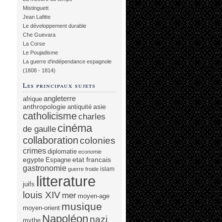
Mistinguett
Jean Lafitte
Le développement durable
Che Guevara
La Corse
Le Poujadisme
La guerre d'indépendance espagnole
(1808 - 1814)
Les principaux sujets
angleterre
afrique
anthropologie
asie
antiquité
catholicisme
charles
cinéma
de gaulle
collaboration
colonies
crimes
diplomatie
economie
egypte
etat francais
Espagne
gastronomie
islam
guerre froide
litterature
juifs
louis XIV
mer
moyen-age
musique
moyen-orient
Napoléon
nazi
mythe