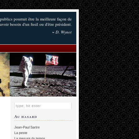
 publics pourrait être la meilleure façon de
 avoir besoin d'un fusil ou d'être président.
~ D. Wynot
Au hasard
Jean-Paul Sartre
La peste
La mesure du temps