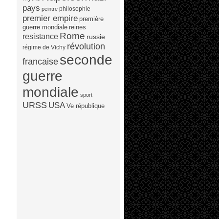
pays
philosophie
peintre
premier empire
première
guerre mondiale
reines
Rome
resistance
russie
révolution
régime de Vichy
seconde
francaise
guerre
mondiale
sport
URSS
USA
Ve république