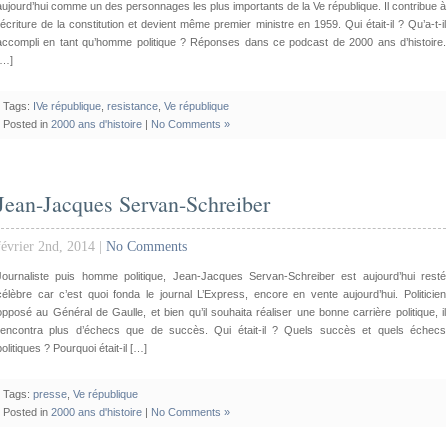
aujourd’hui comme un des personnages les plus importants de la Ve république. Il contribue à
l’écriture de la constitution et devient même premier ministre en 1959. Qui était-il ? Qu’a-t-il
accompli en tant qu’homme politique ? Réponses dans ce podcast de 2000 ans d’histoire.
[…]
Tags:
IVe république
,
resistance
,
Ve république
Posted in
2000 ans d'histoire
|
No Comments »
Jean-Jacques Servan-Schreiber
février 2nd, 2014 |
No Comments
Journaliste puis homme politique, Jean-Jacques Servan-Schreiber est aujourd’hui resté
célèbre car c’est quoi fonda le journal L’Express, encore en vente aujourd’hui. Politicien
opposé au Général de Gaulle, et bien qu’il souhaita réaliser une bonne carrière politique, il
rencontra plus d’échecs que de succès. Qui était-il ? Quels succès et quels échecs
politiques ? Pourquoi était-il […]
Tags:
presse
,
Ve république
Posted in
2000 ans d'histoire
|
No Comments »