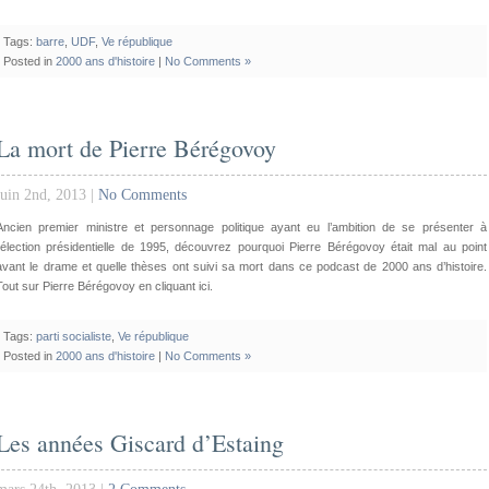
Tags:
barre
,
UDF
,
Ve république
Posted in
2000 ans d'histoire
|
No Comments »
La mort de Pierre Bérégovoy
juin 2nd, 2013 |
No Comments
Ancien premier ministre et personnage politique ayant eu l’ambition de se présenter à
l’élection présidentielle de 1995, découvrez pourquoi Pierre Bérégovoy était mal au point
avant le drame et quelle thèses ont suivi sa mort dans ce podcast de 2000 ans d’histoire.
Tout sur Pierre Bérégovoy en cliquant ici.
Tags:
parti socialiste
,
Ve république
Posted in
2000 ans d'histoire
|
No Comments »
Les années Giscard d’Estaing