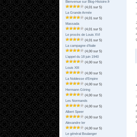
Bienvenue sur Blog-Histoire.fr
(4,01 sur 5)
La Grande Armée
(4,01 sur 5)
Massada
(4,01 sur 5)
Le procès de Louis XVI
(4,01 sur 5)
La campagne d’Italie
(4,00 sur 5)
L’appel du 18 juin 1940
(4,00 sur 5)
Louis XIII
(4,00 sur 5)
La Noblesse d’Empire
(4,00 sur 5)
Hermann Göring
(4,00 sur 5)
Les Normands
(4,00 sur 5)
Albert Speer
(4,00 sur 5)
Alexandre Ier
(4,00 sur 5)
Le général Boulanger