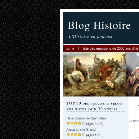
Blog Histoire
L'Histoire en podcast
home
liste des émissions de 2000 ans d’his
TOP 30 des podcasts selon
vos notes (min 30 votes)
Hélie Denoix de Saint Marc
« Olde
(4,04 sur 5)
Alexandre le Grand
(4,03 sur 5)