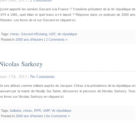
mars 24th, 2013 |
2 Comments
Qu’ont apporté les années Giscard à la France ? Troisième président de la Ve république de
1974 à 1981, quel bilan et quel trace a-t-il laissé ? Réponse dans ce podcast de 2000 ans
d’histoire. Les livres de et sur Giscard en cliquant ici.
Tags:
chirac
,
Giscard d'Estaing
,
UDF
,
Ve république
Posted in
2000 ans d'histoire
|
2 Comments »
Nicolas Sarkozy
mars 17th, 2013 |
No Comments
De ses débuts comme militant auprès de Jacques Chirac à la présidence de la république en
passant par la mairie de Neuilly Sur Seine, découvrez le parcours de Nicolas Sarkozy. Tous
les livres sur Nicolas Sarkozy en cliquant ici.
Tags:
balladur
,
chirac
,
RPR
,
UMP
,
Ve république
Posted in
2000 ans d'histoire
|
No Comments »