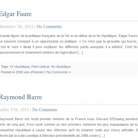
Edgar Faure
décembre 7th, 2013 |
No Comments
Grande figure de la politique française de la IVe et du début de la Ve république, Edgar Faure
fut souvent comparé à un opportuniste en politique. « Ce n’est pas la girouette qui tourne,
c’est le vent » disait il pour expliquer les différents partis auxquels il a adhéré. Chef du
gouvernement et notamment ministre de l’agriculture […]
Tags:
IV république
,
Parti radical
,
Ve république
Posted in
2000 ans d'histoire
|
No Comments »
Raymond Barre
juillet 17th, 2013 |
No Comments
Raymond Barre est resté premier ministre de la France sous Giscard D’Estaing pendant
près de cinq ans. Il est resté comme un des premiers ministres les plus impopulaires de la
cinquième république à cause des réformes qu’il du entamer suite aux chocs pétrolier. Il
devint par la suite candidat à l’élection présidentielle de 1988 contre […]