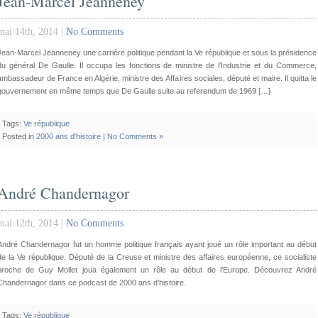
Jean-Marcel Jeanneney
mai 14th, 2014 |
No Comments
Jean-Marcel Jeanneney une carrière politique pendant la Ve république et sous la présidence
du général De Gaulle. Il occupa les fonctions de ministre de l’Industrie et du Commerce,
ambassadeur de France en Algérie, ministre des Affaires sociales, député et maire. Il quitta le
gouvernement en même temps que De Gaulle suite au referendum de 1969 […]
Tags:
Ve république
Posted in
2000 ans d'histoire
|
No Comments »
André Chandernagor
mai 12th, 2014 |
No Comments
André Chandernagor fut un homme politique français ayant joué un rôle important au début
de la Ve république. Député de la Creuse et ministre des affaires européenne, ce socialiste
proche de Guy Mollet joua également un rôle au début de l’Europe. Découvrez André
Chandernagor dans ce podcast de 2000 ans d’histoire.
Tags:
Ve république