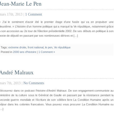
Jean-Marie Le Pen
mars 17th, 2013 |
1 Comment
« J’ai le sentiment d’avoir été le premier étage d’une fusée qui va en propulser une
deuxième. » L’histoire d’un homme politique qui a marqué la Ve république, notamment grâce
à son accession au 2e tour de l’élection présidentielle 2002. De ses débuts en politique à son
poste de député en passant par ses nombreuses dérives et […]
Tags:
extreme droite
,
front national
,
le pen
,
Ve république
Posted in
2000 ans d'histoire
|
1 Comment »
André Malraux
mars 7th, 2013 |
No Comments
Découvrez dans ce podcast l’histoire d’André Malraux. De son engagement communiste au
ministère de la culture sous le Général de Gaulle en passant par la résistance pendant la
seconde guerre mondiale et l’écriture de son célèbre livre La Condition Humaine après un
séjour dans les colonies francaises. Vous pouvez vous procurer La Condition Humaine ou
[…]