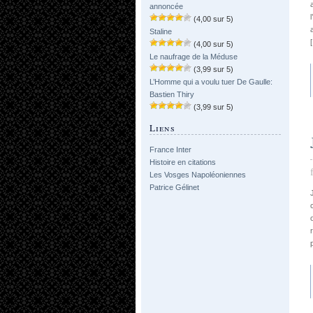
annoncée
(4,00 sur 5)
Staline
(4,00 sur 5)
Le naufrage de la Méduse
(3,99 sur 5)
L’Homme qui a voulu tuer De Gaulle:
Bastien Thiry
(3,99 sur 5)
Liens
France Inter
Histoire en citations
Les Vosges Napoléoniennes
Patrice Gélinet