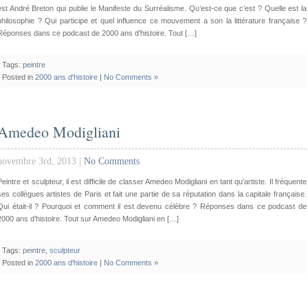
est André Breton qui publie le Manifeste du Surréalisme. Qu’est-ce que c’est ? Quelle est la
philosophie ? Qui participe et quel influence ce mouvement a son la littérature française ?
Réponses dans ce podcast de 2000 ans d’histoire. Tout […]
Tags:
peintre
Posted in
2000 ans d'histoire
|
No Comments »
Amedeo Modigliani
novembre 3rd, 2013 |
No Comments
Peintre et sculpteur, il est difficile de classer Amedeo Modigliani en tant qu’artiste. Il fréquente
ses collègues artistes de Paris et fait une partie de sa réputation dans la capitale française.
Qui était-il ? Pourquoi et comment il est devenu célèbre ? Réponses dans ce podcast de
2000 ans d’histoire. Tout sur Amedeo Modigliani en […]
Tags:
peintre
,
sculpteur
Posted in
2000 ans d'histoire
|
No Comments »