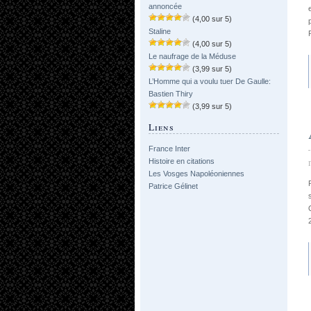
annoncée
(4,00 sur 5)
Staline
(4,00 sur 5)
Le naufrage de la Méduse
(3,99 sur 5)
L’Homme qui a voulu tuer De Gaulle:
Bastien Thiry
(3,99 sur 5)
Liens
France Inter
Histoire en citations
Les Vosges Napoléoniennes
Patrice Gélinet