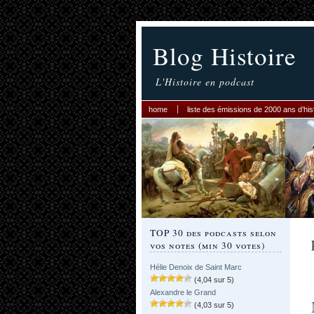
Blog Histoire
L'Histoire en podcast
home
liste des émissions de 2000 ans d’his
TOP 30 des podcasts selon
vos notes (min 30 votes)
Hélie Denoix de Saint Marc
(4,04 sur 5)
Alexandre le Grand
(4,03 sur 5)