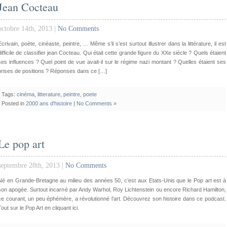
Jean Cocteau
octobre 14th, 2013 |
No Comments
Ecrivain, poète, cinéaste, peintre, … Même s’il s’est surtout illustrer dans la littérature, il est
difficile de classifier jean Cocteau. Qui était cette grande figure du XXe siècle ? Quels étaient
ses influences ? Quel point de vue avait-il sur le régime nazi montant ? Quelles étaient ses
prises de positions ? Réponses dans ce […]
Tags:
cinéma
,
litterature
,
peintre
,
poete
Posted in
2000 ans d'histoire
|
No Comments »
Le pop art
septembre 28th, 2013 |
No Comments
Né en Grande-Bretagne au milieu des années 50, c’est aux Etats-Unis que le Pop art est à
son apogée. Surtout incarné par Andy Warhol, Roy Lichtenstein ou encore Richard Hamilton,
ce courant, un peu éphémère, a révolutionné l’art. Découvrez son histoire dans ce podcast.
Tout sur le Pop Art en cliquant ici.