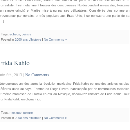
Peintre et artiste iconoclaste, Marcel Duchamp a fait partit du mouvement dadaïsme et
surréaliste. Il est notamment l’auteur des controversés Nu descendant un escalier, Fontaine
(un simple urinoir) et Mariée mise à nu par ses célibataires. Considérés plus comme un
provocateur par certains et très populaire aux Etats-Unis, il se consacra une partie de sa
[…]
Tags:
echecs
,
peintre
Posted in
2000 ans d'histoire
|
No Comments »
Frida Kahlo
juin 6th, 2013 |
No Comments
Née quelques années après la révolution mexicaine, Frida Kahlo est une des artistes les plus
célèbres dans ce pays. Femme de Diego Rivera, handicapée par de nombreuses maladies
et même maitresse de Trotski en exil au Mexique, découvrez l’histoire de Frida Kahlo. Tout
sur Frida Kahlo en cliquant ici.
Tags:
mexique
,
peintre
Posted in
2000 ans d'histoire
|
No Comments »