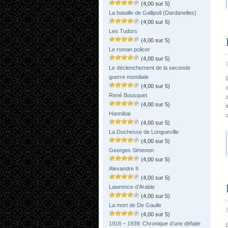
(4,00 sur 5)
La bataille de Gallipoli (Dardanelles)
(4,00 sur 5)
Les Tudors
(4,00 sur 5)
Le roman policer
(4,00 sur 5)
Le déclenchement de la seconde
guerre mondiale
(4,00 sur 5)
René Bousquet
(4,00 sur 5)
Hannibal
(4,00 sur 5)
La Duchesse de Longueville
(4,00 sur 5)
Georges Simenon
(4,00 sur 5)
Alexandre II
(4,00 sur 5)
Lawrence d’Arabie
(4,00 sur 5)
La mort de De Gaulle
(4,00 sur 5)
1918 – 1939: Chronique d’une défaite