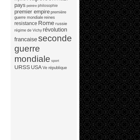
pays
philosophie
peintre
premier empire
première
guerre mondiale
reines
Rome
resistance
russie
révolution
régime de Vichy
seconde
francaise
guerre
mondiale
sport
URSS
USA
Ve république