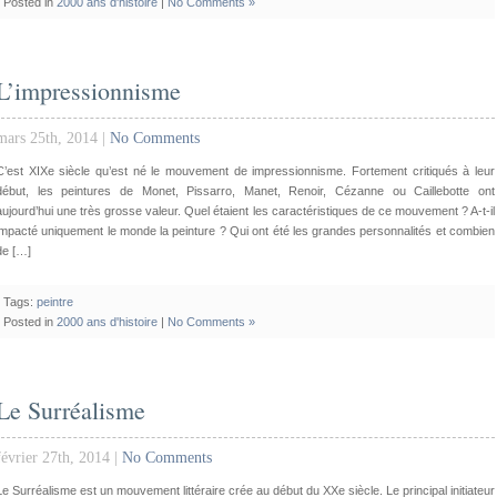
Posted in
2000 ans d'histoire
|
No Comments »
L’impressionnisme
mars 25th, 2014 |
No Comments
C’est XIXe siècle qu’est né le mouvement de impressionnisme. Fortement critiqués à leur
début, les peintures de Monet, Pissarro, Manet, Renoir, Cézanne ou Caillebotte ont
aujourd’hui une très grosse valeur. Quel étaient les caractéristiques de ce mouvement ? A-t-il
impacté uniquement le monde la peinture ? Qui ont été les grandes personnalités et combien
de […]
Tags:
peintre
Posted in
2000 ans d'histoire
|
No Comments »
Le Surréalisme
février 27th, 2014 |
No Comments
Le Surréalisme est un mouvement littéraire crée au début du XXe siècle. Le principal initiateur