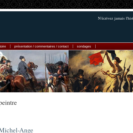
N'écrivez jamais l'his
toire
présentation / commentaires / contact
sondages
peintre
Michel-Ange