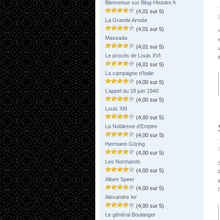
Bienvenue sur Blog-Histoire.fr
(4,01 sur 5)
La Grande Armée
(4,01 sur 5)
Massada
(4,01 sur 5)
Le procès de Louis XVI
(4,01 sur 5)
La campagne d’Italie
(4,00 sur 5)
L’appel du 18 juin 1940
(4,00 sur 5)
Louis XIII
(4,00 sur 5)
La Noblesse d’Empire
(4,00 sur 5)
Hermann Göring
(4,00 sur 5)
Les Normands
(4,00 sur 5)
Albert Speer
(4,00 sur 5)
Alexandre Ier
(4,00 sur 5)
Le général Boulanger