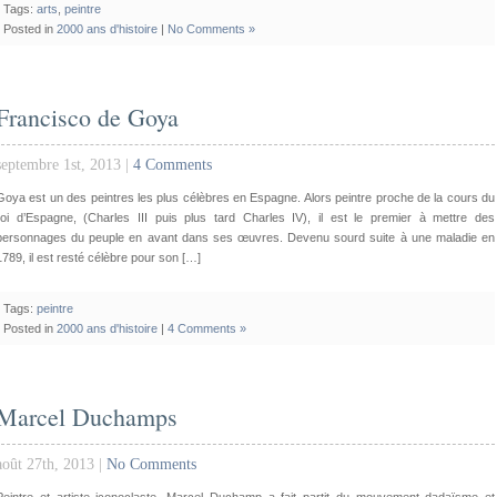
Tags:
arts
,
peintre
Posted in
2000 ans d'histoire
|
No Comments »
Francisco de Goya
septembre 1st, 2013 |
4 Comments
Goya est un des peintres les plus célèbres en Espagne. Alors peintre proche de la cours du
roi d’Espagne, (Charles III puis plus tard Charles IV), il est le premier à mettre des
personnages du peuple en avant dans ses œuvres. Devenu sourd suite à une maladie en
1789, il est resté célèbre pour son […]
Tags:
peintre
Posted in
2000 ans d'histoire
|
4 Comments »
Marcel Duchamps
août 27th, 2013 |
No Comments