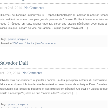
juillet 2nd, 2014 |
No Comments
« Il a vécu seul comme un bourreau. » ~ Raphaël Michelangelo di Lodovico Buonarroti Simoni
est considéré comme un des plus grands peintres de l’Histoire. Profitant du mécénat très en
vogue à l’époque en Italie, Michel-Ange fait partie une grande génération avec d’autres
italiens tels que Leonard de Vinci ou Raphael. Sa plus grande œuvre est […]
Tags:
peintre
,
sculpteur
Posted in
2000 ans d'histoire
|
No Comments »
Salvador Dali
mai 12th, 2014 |
No Comments
Salvador Dali est considéré aujourd’hui comme un des principaux acteurs du surréalisme.
Peintre et sculpteur, il fit loin de faire l’unanimité au sein du monde artistique. Doté d’un talent
indiscutable, ses prises de positions et ses pitreries ont dérangé. Qui était-il ? Qu’est-ce que
l’artiste a accompli ? Qu’est-ce que l’homme a fait ? Réponses […]
Tags:
peintre
,
sculpteur