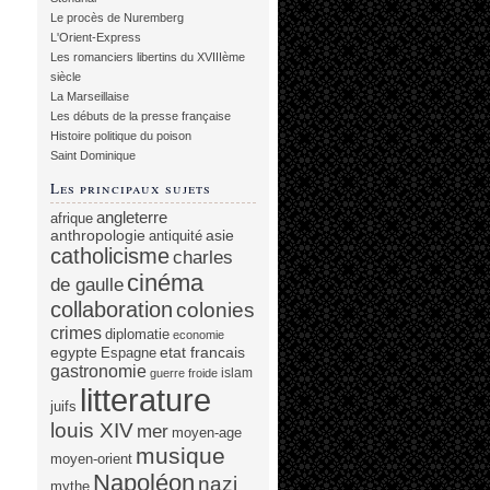
Le procès de Nuremberg
L'Orient-Express
Les romanciers libertins du XVIIIème
siècle
La Marseillaise
Les débuts de la presse française
Histoire politique du poison
Saint Dominique
Les principaux sujets
angleterre
afrique
anthropologie
asie
antiquité
catholicisme
charles
cinéma
de gaulle
collaboration
colonies
crimes
diplomatie
economie
egypte
etat francais
Espagne
gastronomie
islam
guerre froide
litterature
juifs
louis XIV
mer
moyen-age
musique
moyen-orient
Napoléon
nazi
mythe