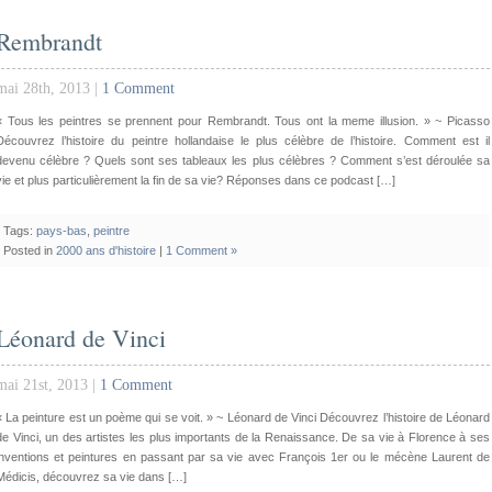
Rembrandt
mai 28th, 2013 |
1 Comment
« Tous les peintres se prennent pour Rembrandt. Tous ont la meme illusion. » ~ Picasso
Découvrez l’histoire du peintre hollandaise le plus célèbre de l’histoire. Comment est il
devenu célèbre ? Quels sont ses tableaux les plus célèbres ? Comment s’est déroulée sa
vie et plus particulièrement la fin de sa vie? Réponses dans ce podcast […]
Tags:
pays-bas
,
peintre
Posted in
2000 ans d'histoire
|
1 Comment »
Léonard de Vinci
mai 21st, 2013 |
1 Comment
« La peinture est un poème qui se voit. » ~ Léonard de Vinci Découvrez l’histoire de Léonard
de Vinci, un des artistes les plus importants de la Renaissance. De sa vie à Florence à ses
inventions et peintures en passant par sa vie avec François 1er ou le mécène Laurent de
Médicis, découvrez sa vie dans […]