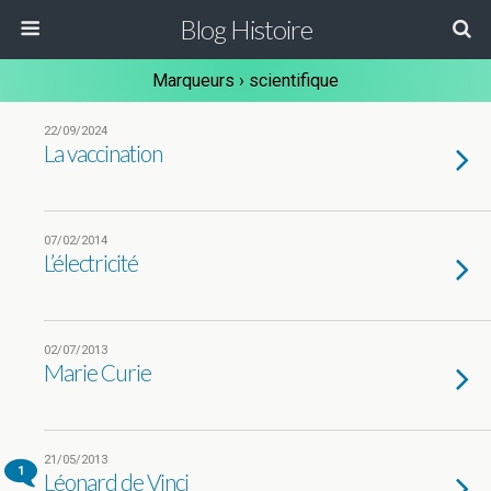
Blog Histoire
Marqueurs › scientifique
22/09/2024
La vaccination
07/02/2014
L’électricité
02/07/2013
Marie Curie
21/05/2013
1
Léonard de Vinci