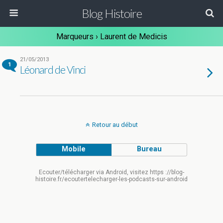
Blog Histoire
Marqueurs › Laurent de Medicis
21/05/2013
1
Léonard de Vinci
Retour au début
Mobile
Bureau
Ecouter/télécharger via Android, visitez https ://blog-
histoire.fr/ecoutertelecharger-les-podcasts-sur-android