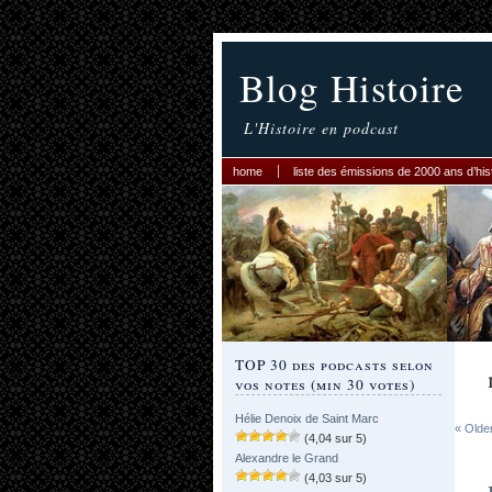
Blog Histoire
L'Histoire en podcast
home
liste des émissions de 2000 ans d’his
TOP 30 des podcasts selon
vos notes (min 30 votes)
Hélie Denoix de Saint Marc
« Olde
(4,04 sur 5)
Alexandre le Grand
(4,03 sur 5)