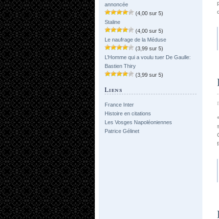
annoncée
(4,00 sur 5)
Staline
(4,00 sur 5)
Le naufrage de la Méduse
(3,99 sur 5)
L’Homme qui a voulu tuer De Gaulle:
Bastien Thiry
(3,99 sur 5)
Liens
France Inter
Histoire en citations
Les Vosges Napoléoniennes
Patrice Gélinet