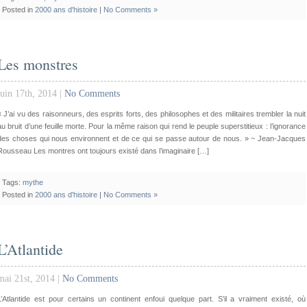
Posted in
2000 ans d'histoire
|
No Comments »
Les monstres
juin 17th, 2014 |
No Comments
« J’ai vu des raisonneurs, des esprits forts, des philosophes et des militaires trembler la nuit
au bruit d’une feuille morte. Pour la même raison qui rend le peuple superstitieux : l’ignorance
des choses qui nous environnent et de ce qui se passe autour de nous. » ~ Jean-Jacques
Rousseau Les montres ont toujours existé dans l’imaginaire […]
Tags:
mythe
Posted in
2000 ans d'histoire
|
No Comments »
L’Atlantide
mai 21st, 2014 |
No Comments
L’Atlantide est pour certains un continent enfoui quelque part. S’il a vraiment existé, où