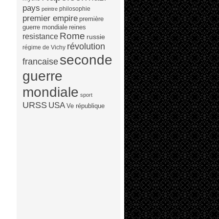
pays
philosophie
peintre
premier empire
première
guerre mondiale
reines
Rome
resistance
russie
révolution
régime de Vichy
seconde
francaise
guerre
mondiale
sport
URSS
USA
Ve république