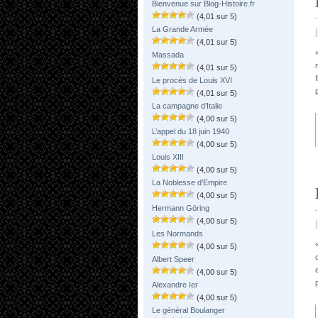
Bienvenue sur Blog-Histoire.fr
(4,01 sur 5)
La Grande Armée
(4,01 sur 5)
Massada
(4,01 sur 5)
Le procès de Louis XVI
(4,01 sur 5)
La campagne d’Italie
(4,00 sur 5)
L’appel du 18 juin 1940
(4,00 sur 5)
Louis XIII
(4,00 sur 5)
La Noblesse d’Empire
(4,00 sur 5)
Hermann Göring
(4,00 sur 5)
Les Normands
(4,00 sur 5)
Albert Speer
(4,00 sur 5)
Alexandre Ier
(4,00 sur 5)
Le général Boulanger