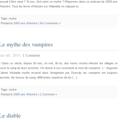
pouvait il être situé ? Si non, d’où vient ce mythe ? Réponses dans ce podcast de 2000 ans
d’histoire. Tous les livres d’Histoire sur l’Atlantide en cliquant ici.
Tags:
mythe
Posted in
2000 ans d'histoire
|
No Comments »
Le mythe des vampires
mai 4th, 2014 |
1 Comment
« Dans ce siècle, depuis 60 ans, on voit, dit on, des morts revenir infester les villages et
sucer le sang de leurs proches. On donne à ces revenants le nom de vampires. » ~ Augustin
Calmet Véritable mythe incarné dans l’imaginaire par Dracula, les vampires ont toujours
fascinés. Ail, buveur de sang, différentes manières de les […]
Tags:
mythe
Posted in
2000 ans d'histoire
|
1 Comment »
Le diable