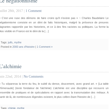
Le négationnisme
juillet 28th, 2017 |
1 Comment
« C’est une ruse des démons de faire croire qu’il n’existe pas » ~ Charles Baudelaire Le
négationnisme consiste en un déni de faits historiques, malgré la présence de preuves
flagrantes rapportée par les historiens, et ce à des fins racistes ou politiques. La forme la
plus visible en France est le déni de la […]
Tags:
juifs
,
mythe
Posted in
2000 ans d'histoire
|
1 Comment »
L’alchimie
juin 22nd, 2014 |
No Comments
« Tu sépareras la terre du feu, le subtil du dense, doucement, avec grand art. » [La table
d’émeraude] (texte fondateur de l’alchimie) L’alchimie est une discipline qui recouvre un
ensemble de pratiques et de spéculations en rapport avec la transmutation des métaux. A
partir de là, de nombreuses légendes existent, le plus celbre étant l’histoire de […]
Tags:
chimie
,
mythe