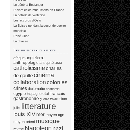
Le général Boulanger
L'Islam et les musulmans en France
La bataille de Waterloo
Les accords d'Oslo
La Suisse pendant la seconde guerre
mondiale
René Char
La chasse
Les principaux sujets
angleterre
afrique
anthropologie
asie
antiquité
catholicisme
charles
cinéma
de gaulle
collaboration
colonies
crimes
diplomatie
economie
egypte
etat francais
Espagne
gastronomie
islam
guerre froide
litterature
juifs
louis XIV
mer
moyen-age
musique
moyen-orient
Napoléon
nazi
mythe