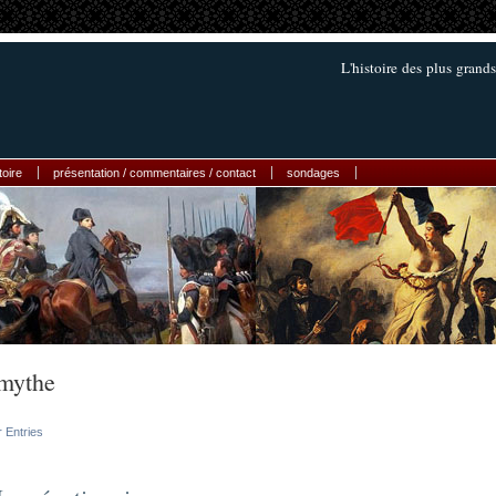
L'histoire des plus grands
toire
présentation / commentaires / contact
sondages
mythe
r Entries