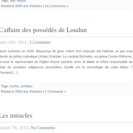
Tags:
mer
,
mythe
Posted in
2000 ans d'histoire
|
No Comments »
L’affaire des possédés de Loudun
mars 20th, 2014 |
2 Comments
Nous sommes en 1630. Beaucoup de gens voient d’un mauvais œil l’attitude un peu trop
libertin du prêtre catholique Urbain Grandier. Le cardinal Richelieu, en pleine Contre-Réforme,
accuse le représentant de l’église d’avoir pactiser avec le diable et d’être responsable de
l’état de certaines religieuses possédées. Quelle est la chronologie de cette affaire ?
Pourquoi […]
Tags:
mythe
,
richelieu
Posted in
2000 ans d'histoire
|
2 Comments »
Les miracles
janvier 7th, 2014 |
No Comments