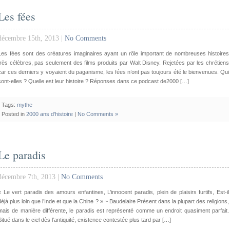
Les fées
décembre 15th, 2013 |
No Comments
Les fées sont des créatures imaginaires ayant un rôle important de nombreuses histoires
très célèbres, pas seulement des films produits par Walt Disney. Rejetées par les chrétiens
car ces derniers y voyaient du paganisme, les fées n’ont pas toujours été le bienvenues. Qui
sont-elles ? Quelle est leur histoire ? Réponses dans ce podcast de2000 […]
Tags:
mythe
Posted in
2000 ans d'histoire
|
No Comments »
Le paradis
décembre 7th, 2013 |
No Comments
« Le vert paradis des amours enfantines, L’innocent paradis, plein de plaisirs furtifs, Est-il
déjà plus loin que l’Inde et que la Chine ? » ~ Baudelaire Présent dans la plupart des religions,
mais de manière différente, le paradis est représenté comme un endroit quasiment parfait.
Situé dans le ciel dès l’antiquité, existence contestée plus tard par […]