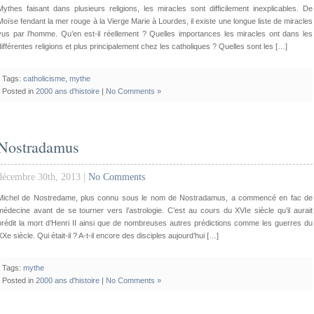
Mythes faisant dans plusieurs religions, les miracles sont difficilement inexplicables. De
Moïse fendant la mer rouge à la Vierge Marie à Lourdes, il existe une longue liste de miracles
vus par l’homme. Qu’en est-il réellement ? Quelles importances les miracles ont dans les
différentes religions et plus principalement chez les catholiques ? Quelles sont les […]
Tags:
catholicisme
,
mythe
Posted in
2000 ans d'histoire
|
No Comments »
Nostradamus
décembre 30th, 2013 |
No Comments
Michel de Nostredame, plus connu sous le nom de Nostradamus, a commencé en fac de
médecine avant de se tourner vers l’astrologie. C’est au cours du XVIe siècle qu’il aurait
prédit la mort d’Henri II ainsi que de nombreuses autres prédictions comme les guerres du
XXe siècle. Qui était-il ? A-t-il encore des disciples aujourd’hui […]
Tags:
mythe
Posted in
2000 ans d'histoire
|
No Comments »