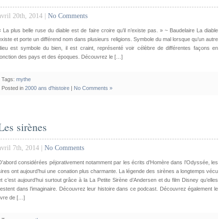
avril 20th, 2014 |
No Comments
« La plus belle ruse du diable est de faire croire qu’il n’existe pas. » ~ Baudelaire La diable
existe et porte un différend nom dans plusieurs religions. Symbole du mal lorsque qu’un autre
dieu est symbole du bien, il est craint, représenté voir célèbre de différentes façons en
fonction des pays et des époques. Découvrez le […]
Tags:
mythe
Posted in
2000 ans d'histoire
|
No Comments »
Les sirènes
avril 7th, 2014 |
No Comments
D’abord considérées péjorativement notamment par les écrits d’Homère dans l’Odyssée, les
sires ont aujourd’hui une conation plus charmante. La légende des sirènes a longtemps vécu
et c’est aujourd’hui surtout grâce à la La Petite Sirène d’Andersen et du film Disney qu’elles
restent dans l’imaginaire. Découvrez leur histoire dans ce podcast. Découvrez également le
livre de […]