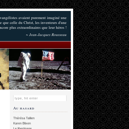
 Evangélistes avaient purement imaginé une
e que celle du Christ, les inventeurs d'une
encore plus extraordinaires que leur héros !
~ Jean-Jacques Rousseau
Au hasard
Thérésa Tallien
Karen Blixen
Le libertinage