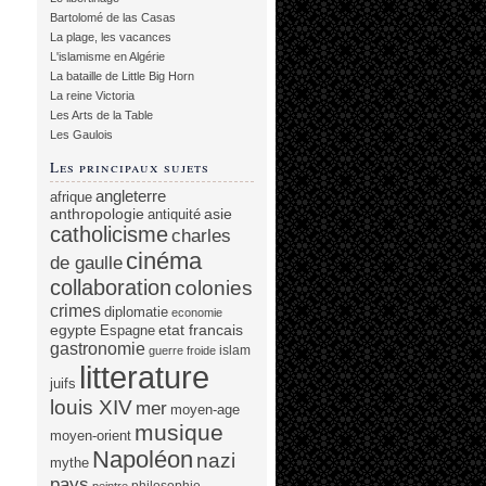
Bartolomé de las Casas
La plage, les vacances
L'islamisme en Algérie
La bataille de Little Big Horn
La reine Victoria
Les Arts de la Table
Les Gaulois
Les principaux sujets
angleterre
afrique
anthropologie
asie
antiquité
catholicisme
charles
cinéma
de gaulle
collaboration
colonies
crimes
diplomatie
economie
egypte
etat francais
Espagne
gastronomie
islam
guerre froide
litterature
juifs
louis XIV
mer
moyen-age
musique
moyen-orient
Napoléon
nazi
mythe
pays
philosophie