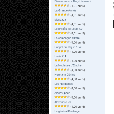
Bienvenue sur Blog-Histoire.fr
(4,01 sur 5)
La Grande Armée
(4,01 sur 5)
Massada
(4,01 sur 5)
Le procès de Louis XVI
(4,01 sur 5)
La campagne d’Italie
(4,00 sur 5)
L’appel du 18 juin 1940
(4,00 sur 5)
Louis XIII
(4,00 sur 5)
La Noblesse d’Empire
(4,00 sur 5)
Hermann Göring
(4,00 sur 5)
Les Normands
(4,00 sur 5)
Albert Speer
(4,00 sur 5)
Alexandre Ier
(4,00 sur 5)
Le général Boulanger