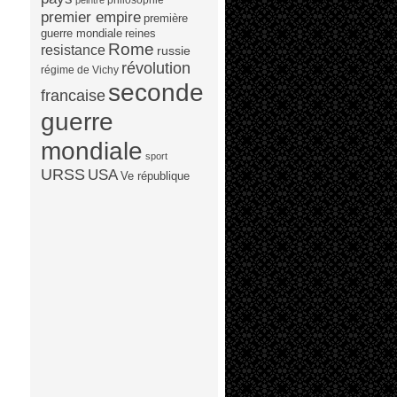
peintre
premier empire
première
guerre mondiale
reines
Rome
resistance
russie
révolution
régime de Vichy
seconde
francaise
guerre
mondiale
sport
URSS
USA
Ve république