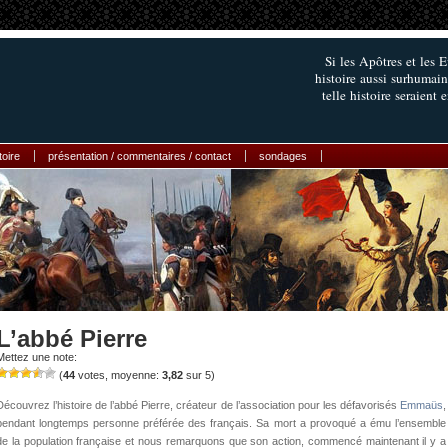
Si les Apôtres et les
histoire aussi surhumain
telle histoire seraient 
toire
présentation / commentaires / contact
sondages
L’abbé Pierre
Mettez une note:
(
44
votes, moyenne:
3,82
sur 5)
Découvrez l’histoire de l’abbé Pierre, créateur de l’association pour les défavorisés
Emmaüs
,
pendant longtemps personne préférée des français. Sa mort a provoqué a ému l’ensemble
de la population française et nous remarquons que son action, commencé maintenant il y a