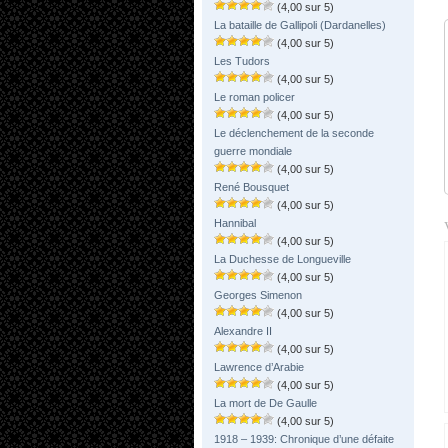
(4,00 sur 5)
La bataille de Gallipoli (Dardanelles)
(4,00 sur 5)
Les Tudors
(4,00 sur 5)
Le roman policer
(4,00 sur 5)
Le déclenchement de la seconde
guerre mondiale
(4,00 sur 5)
René Bousquet
(4,00 sur 5)
Hannibal
(4,00 sur 5)
La Duchesse de Longueville
(4,00 sur 5)
Georges Simenon
(4,00 sur 5)
Alexandre II
(4,00 sur 5)
Lawrence d’Arabie
(4,00 sur 5)
La mort de De Gaulle
(4,00 sur 5)
1918 – 1939: Chronique d’une défaite