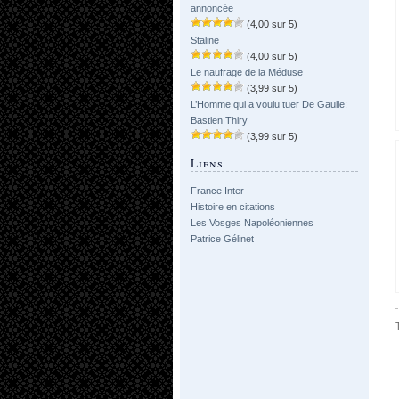
annoncée
(4,00 sur 5)
Staline
(4,00 sur 5)
Le naufrage de la Méduse
(3,99 sur 5)
L’Homme qui a voulu tuer De Gaulle:
Bastien Thiry
(3,99 sur 5)
Liens
France Inter
Histoire en citations
Les Vosges Napoléoniennes
Patrice Gélinet