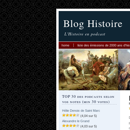
Blog Histoire
L'Histoire en podcast
home
liste des émissions de 2000 ans d’his
TOP 30 des podcasts selon
vos notes (min 30 votes)
Hélie Denoix de Saint Marc
(4,04 sur 5)
Alexandre le Grand
(4,03 sur 5)