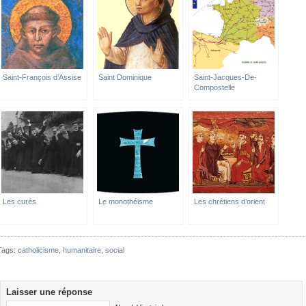
Saint-François d’Assise
Saint Dominique
Saint-Jacques-De-
Compostelle
Les curés
Le monothéisme
Les chrétiens d’orient
Tags:
catholicisme
,
humanitaire
,
social
Laisser une réponse