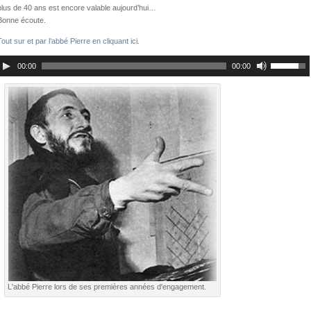
plus de 40 ans est encore valable aujourd’hui…
Bonne écoute.
Tout sur et par l’abbé Pierre en cliquant ici.
00:00
00:00
L'abbé Pierre lors de ses premières années d'engagement.