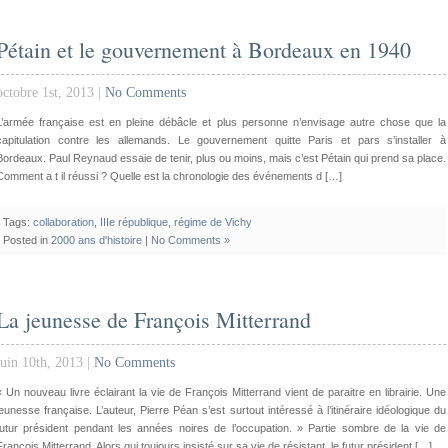
Pétain et le gouvernement à Bordeaux en 1940
octobre 1st, 2013 |
No Comments
L’armée française est en pleine débâcle et plus personne n’envisage autre chose que la
capitulation contre les allemands. Le gouvernement quitte Paris et pars s’installer à
Bordeaux. Paul Reynaud essaie de tenir, plus ou moins, mais c’est Pétain qui prend sa place.
Comment a t il réussi ? Quelle est la chronologie des événements d […]
Tags:
collaboration
,
IIIe république
,
régime de Vichy
Posted in
2000 ans d'histoire
|
No Comments »
La jeunesse de François Mitterrand
juin 10th, 2013 |
No Comments
« Un nouveau livre éclairant la vie de François Mitterrand vient de paraitre en librairie. Une
jeunesse française. L’auteur, Pierre Péan s’est surtout intéressé à l’itinéraire idéologique du
futur président pendant les années noires de l’occupation. » Partie sombre de la vie de
François Mitterrand. Alors qui toujours insisté sur sa vie de résistant, le futur président […]