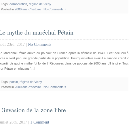
Tags:
collaboration
,
régime de Vichy
Posted in
2000 ans d'histoire
|
No Comments »
Le mythe du maréchal Pétain
août 23rd, 2017 |
No Comments
Le Marechal Pétain arrive au pouvoir en France après la débâcle de 1940. Il est accueilli à
bras ouvert par une grande partie de la population. Pourquoi Pétain avait-il autant de crédit ?
A partir de quoi le mythe fut fondé ? Réponses dans ce podcast de 2000 ans d’Histoire. Tout
sur Pétain en cliquant […]
Tags:
petain
,
régime de Vichy
Posted in
2000 ans d'histoire
|
No Comments »
L’invasion de la zone libre
juillet 26th, 2017 |
1 Comment