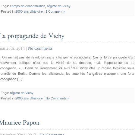
Tags:
camps de concentration
,
régime de Vichy
Posted in
2000 ans d'histoire
|
1 Comment »
La propagande de Vichy
mai 28th, 2014 |
No Comments
« On ne fait pas de révolution sans changer le vocabulaire. Car la force principale d’un
mouvement politique n’est pas la vérité de sa doctrine, mais l’opportunité de sa
propagande. » ~ Denis de Rougemont, 24 avril 1939 Vichy était un régime totalitaire sous
contrôle de Berlin. Comme les allemands, les autorités françaises pratiquent une forte
propagande […]
Tags:
régime de Vichy
Posted in
2000 ans d'histoire
|
No Comments »
Maurice Papon