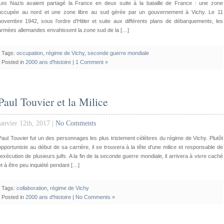
Les Nazis avaient partagé la France en deux suite à la bataille de France : une zone
occupée au nord et une zone libre au sud gérée par un gouvernement à Vichy. Le 11
novembre 1942, sous l’ordre d’Hitler et suite aux différents plans de débarquements, les
armées allemandes envahissent la zone sud de la […]
Tags:
occupation
,
régime de Vichy
,
seconde guerre mondiale
Posted in
2000 ans d'histoire
|
1 Comment »
Paul Touvier et la Milice
janvier 12th, 2017 |
No Comments
Paul Touvier fut un des personnages les plus tristement célèbres du régime de Vichy. Plutôt
opportuniste au début de sa carrière, il se trouvera à la tête d’une milice et responsable de
l’exécution de plusieurs juifs. A la fin de la seconde guerre mondiale, il arrivera à vivre caché
et à être peu inquiété pendant […]
Tags:
collaboration
,
régime de Vichy
Posted in
2000 ans d'histoire
|
No Comments »