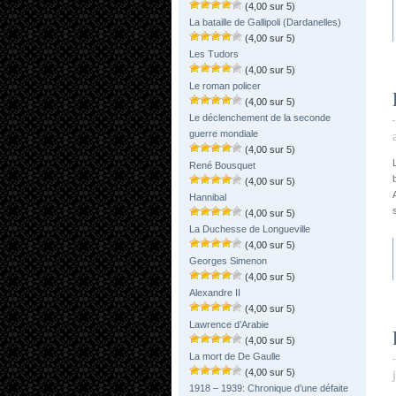
(4,00 sur 5)
La bataille de Gallipoli (Dardanelles)
(4,00 sur 5)
Les Tudors
(4,00 sur 5)
Le roman policer
(4,00 sur 5)
Le déclenchement de la seconde
guerre mondiale
(4,00 sur 5)
René Bousquet
(4,00 sur 5)
Hannibal
(4,00 sur 5)
La Duchesse de Longueville
(4,00 sur 5)
Georges Simenon
(4,00 sur 5)
Alexandre II
(4,00 sur 5)
Lawrence d’Arabie
(4,00 sur 5)
La mort de De Gaulle
(4,00 sur 5)
1918 – 1939: Chronique d’une défaite