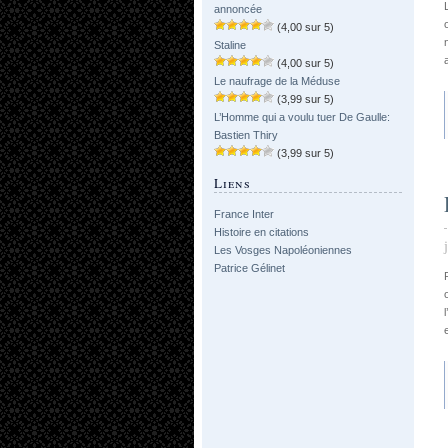
annoncée
(4,00 sur 5)
Staline
(4,00 sur 5)
Le naufrage de la Méduse
(3,99 sur 5)
L’Homme qui a voulu tuer De Gaulle:
Bastien Thiry
(3,99 sur 5)
Liens
France Inter
Histoire en citations
Les Vosges Napoléoniennes
Patrice Gélinet