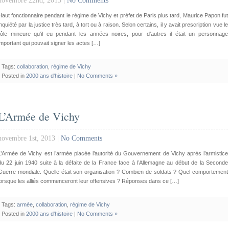
novembre 22nd, 2013 |
No Comments
Haut fonctionnaire pendant le régime de Vichy et préfet de Paris plus tard, Maurice Papon fut
inquiété par la justice très tard, à tort ou à raison. Selon certains, il y avait prescription vue le
rôle mineure qu’il eu pendant les années noires, pour d’autres il était un personnage
important qui pouvait signer les actes […]
Tags:
collaboration
,
régime de Vichy
Posted in
2000 ans d'histoire
|
No Comments »
L’Armée de Vichy
novembre 1st, 2013 |
No Comments
L’Armée de Vichy est l’armée placée l’autorité du Gouvernement de Vichy après l’armistice
du 22 juin 1940 suite à la défaite de la France face à l’Allemagne au début de la Seconde
Guerre mondiale. Quelle était son organisation ? Combien de soldats ? Quel comportement
lorsque les alliés commenceront leur offensives ? Réponses dans ce […]
Tags:
armée
,
collaboration
,
régime de Vichy
Posted in
2000 ans d'histoire
|
No Comments »