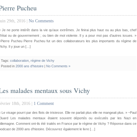
Pierre Pucheu
juin 29th, 2016 |
No Comments
« Je ne porte intérêt dans la vie qu’aux extrêmes. Je finirai plus haut ou au plus bas, chef
d’état ou de gouvernement ; ou bien de mot violente. Il y a pour moi pas d’autres issues. »
~Pierre Pucheu Pierre Pucheu fut un des collaborateurs les plus importants du régime de
Vichy. Il y joue un […]
Tags:
collaboration
,
régime de Vichy
Posted in
2000 ans d'histoire
|
No Comments »
Les malades mentaux sous Vichy
février 18th, 2016 |
1 Comment
« Le visage pourri par des flots de tristesse. Elle ne parlait plus elle ne mangeait plus. » ~Paul
Eluard Les malades mentaux étaient souvent déportés ou exécutés par les Nazi en
Allemagne. Comment ont-ils été traités en France par le régime de Vichy ? Réponse dans ce
podcast de 2000 ans d’histoire. Découvrez également le livre […]