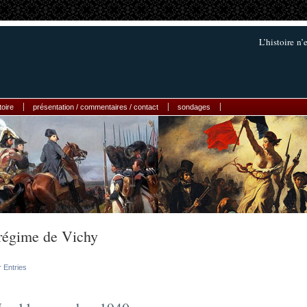
L’histoire n’
toire
présentation / commentaires / contact
sondages
régime de Vichy
r Entries