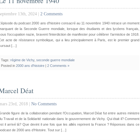
Le 11 novembre 1940
septembre 13th, 2024 |
2 Comments
L’épisode du podcast 2000 ans d’histoire consacré au 11 novembre 1940 retrace un moment
marquant de la Seconde Guerre mondiale, lorsque des étudiants et des lycéens français,
sous l’occupation nazie, bravent l’interdiction de manifester pour célébrer l’armistice de 1918.
Cet acte de résistance symbolique, qui a lieu principalement à Paris, est le premier grand
sursaut […]
Tags:
régime de Vichy
,
seconde guerre mondiale
Posted in
2000 ans d'histoire
|
2 Comments »
Marcel Déat
mars 23rd, 2018 |
No Comments
Grande figure de la collaboration pendant l’Occupation, Marcel Déat fut entre autres ministre
du Travail et de la Solidarité nationale dans le gouvernement de Vichy. Qui était il? Comment
est il arrivé là? Que devint il une fois que les alliés reprirent la France ? Réponses dans ce
podcast de 2000 ans d’Histoire. Tout sur […]