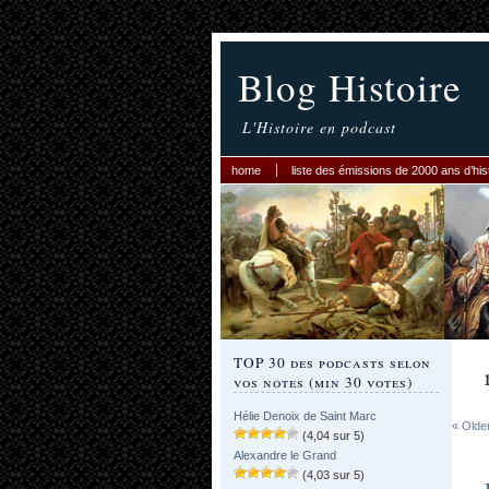
Blog Histoire
L'Histoire en podcast
home
liste des émissions de 2000 ans d’his
TOP 30 des podcasts selon
vos notes (min 30 votes)
Hélie Denoix de Saint Marc
« Olde
(4,04 sur 5)
Alexandre le Grand
(4,03 sur 5)