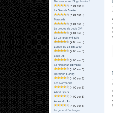
Bienvenue sur Blog-Histoire.fr
(4,01 sur 5)
La Grande Armée
(4,01 sur 5)
Massada
(4,01 sur 5)
Le procès de Louis XVI
(4,01 sur 5)
La campagne d’Italie
(4,00 sur 5)
L’appel du 18 juin 1940
(4,00 sur 5)
Louis XIII
(4,00 sur 5)
La Noblesse d’Empire
(4,00 sur 5)
Hermann Göring
(4,00 sur 5)
Les Normands
(4,00 sur 5)
Albert Speer
(4,00 sur 5)
Alexandre Ier
(4,00 sur 5)
Le général Boulanger