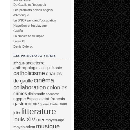
De Gaulle et Roosevelt
Les premiers colons anglais
d'Amérique
La SNCF pendant l'occupation
Napoléon et l'esclavage
Galilée
La Noblesse d’Empire
Louis XI
Denis Diderot
Les principaux sujets
angleterre
afrique
anthropologie
asie
antiquité
catholicisme
charles
cinéma
de gaulle
collaboration
colonies
crimes
diplomatie
economie
egypte
etat francais
Espagne
gastronomie
islam
guerre froide
litterature
juifs
louis XIV
mer
moyen-age
musique
moyen-orient