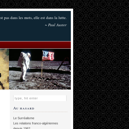
est pas dans les mots, elle est dans la lutte.
~ Paul Auster
Au hasard
Le Surréalisme
Les relations franco-algériennes
depuis 1962