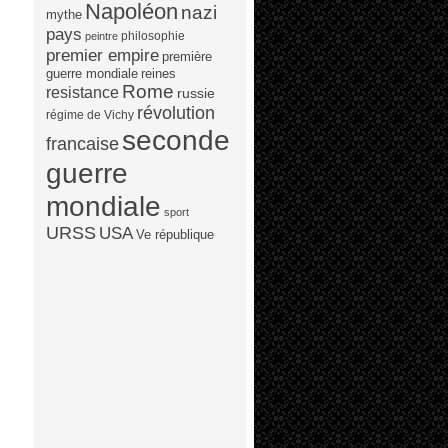
Napoléon
nazi
mythe
pays
philosophie
peintre
premier empire
première
guerre mondiale
reines
Rome
resistance
russie
révolution
régime de Vichy
seconde
francaise
guerre
mondiale
sport
URSS
USA
Ve république