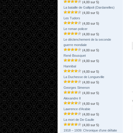
(4,00 sur 5)
La bataille de Gallipoli (Dardanelles)
(4,00 sur 5)
Les Tudors
(4,00 sur 5)
Le roman policer
(4,00 sur 5)
Le déclenchement de la seconde
guerre mondiale
(4,00 sur 5)
René Bousquet
(4,00 sur 5)
Hannibal
(4,00 sur 5)
La Duchesse de Longueville
(4,00 sur 5)
Georges Simenon
(4,00 sur 5)
Alexandre II
(4,00 sur 5)
Lawrence d’Arabie
(4,00 sur 5)
La mort de De Gaulle
(4,00 sur 5)
1918 – 1939: Chronique d’une défaite