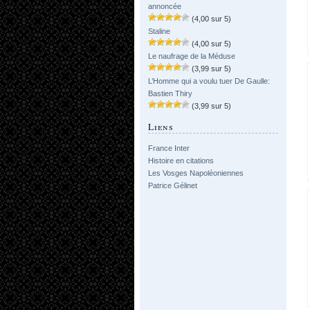
annoncée
(4,00 sur 5)
Staline
(4,00 sur 5)
Le naufrage de la Méduse
(3,99 sur 5)
L’Homme qui a voulu tuer De Gaulle:
Bastien Thiry
(3,99 sur 5)
Liens
France Inter
Histoire en citations
Les Vosges Napoléoniennes
Patrice Gélinet