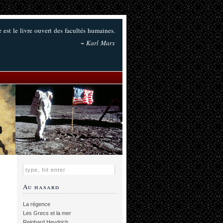
ie est le livre ouvert des facultés humaines.
~ Karl Marx
Au hasard
La régence
Les Grecs et la mer
Reinhard Heydrich