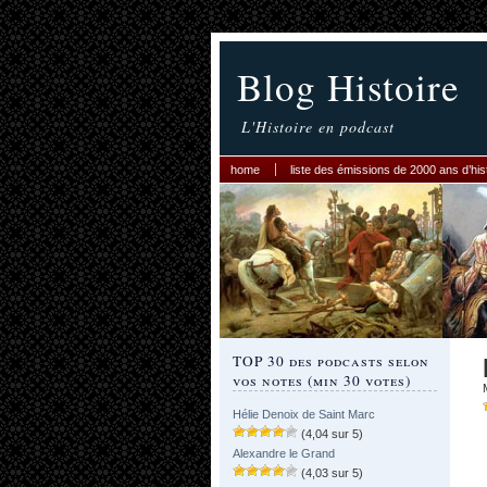
Blog Histoire
L'Histoire en podcast
home
liste des émissions de 2000 ans d’his
TOP 30 des podcasts selon
vos notes (min 30 votes)
Hélie Denoix de Saint Marc
(4,04 sur 5)
Alexandre le Grand
(4,03 sur 5)