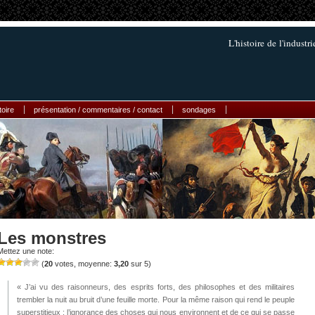
L'histoire de l'industr
toire
présentation / commentaires / contact
sondages
Les monstres
Mettez une note:
(
20
votes, moyenne:
3,20
sur 5)
« J’ai vu des raisonneurs, des esprits forts, des philosophes et des militaires
trembler la nuit au bruit d’une feuille morte. Pour la même raison qui rend le peuple
superstitieux : l’ignorance des choses qui nous environnent et de ce qui se passe