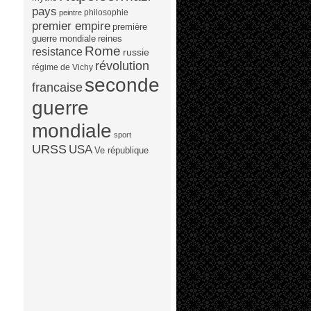
pays
philosophie
peintre
premier empire
première
guerre mondiale
reines
Rome
resistance
russie
révolution
régime de Vichy
seconde
francaise
guerre
mondiale
sport
URSS
USA
Ve république