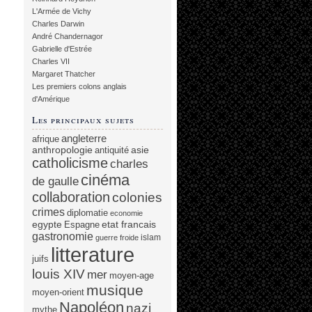
L'Armée de Vichy
Charles Darwin
André Chandernagor
Gabrielle d'Estrée
Charles VII
Margaret Thatcher
Les premiers colons anglais
d'Amérique
Les principaux sujets
angleterre
afrique
anthropologie
asie
antiquité
catholicisme
charles
cinéma
de gaulle
collaboration
colonies
crimes
diplomatie
economie
egypte
etat francais
Espagne
gastronomie
islam
guerre froide
litterature
juifs
louis XIV
mer
moyen-age
musique
moyen-orient
Napoléon
nazi
mythe