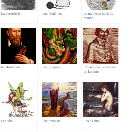
La sorcellerie
Les fantômes
Le mythe de la fin du
monde
Nostradamus
Les dragons
L’affaire des possédés
de Loudun
Les fées
Les miracles
Les sirènes