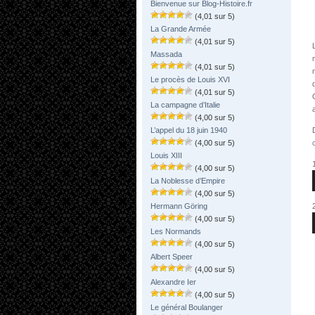
Bienvenue sur Blog-Histoire.fr
(4,01 sur 5)
La Grande Armée
(4,01 sur 5)
Massada
(4,01 sur 5)
Le procès de Louis XVI
(4,01 sur 5)
La campagne d’Italie
(4,00 sur 5)
L’appel du 18 juin 1940
(4,00 sur 5)
Louis XIII
(4,00 sur 5)
La Noblesse d’Empire
(4,00 sur 5)
Hermann Göring
(4,00 sur 5)
Les Normands
(4,00 sur 5)
Albert Speer
(4,00 sur 5)
Alexandre Ier
(4,00 sur 5)
Le général Boulanger