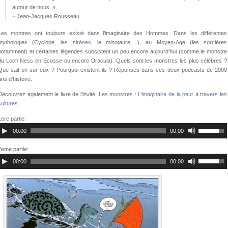
autour de nous. »
~ Jean-Jacques Rousseau
Les montres ont toujours existé dans l’imaginaire des Hommes. Dans les différentes
mythologies (Cyclope,
les sirènes
, le minotaure,…), au Moyen-Age (les sorcières
notamment) et certaines légendes subsistent un peu encore aujourd’hui (comme le monstre
du Loch Ness en Ecosse ou encore Dracula). Quels sont les monstres les plus célèbres ?
Que sait-on sur eux ? Pourquoi existent-ils ? Réponses dans ces deux podcasts de 2000
ans d’histoire.
Découvrez également le livre de l’invité:
Les monstres : L’imaginaire de la peur à travers les
cultures
.
1ere partie:
00:00
00:00
2eme partie:
00:00
00:00