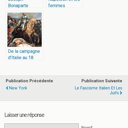
Bonaparte
femmes
De la campagne
d’Italie au 18
Brumaire: quand
Bonaparte est
devenu
Publication Précédente
Publication Suivante
Napoléon
New York
Le Fascisme Italien Et Les
Juifs
Laisser une réponse
Nom*