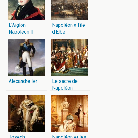
L’Aiglon
Napoléon à l’ile
Napoléon II
d’Elbe
Alexandre Ier
Le sacre de
Napoléon
Joseph
Napoléon et les