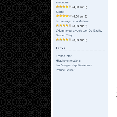
annoncée
(4,00 sur 5)
Staline
(4,00 sur 5)
Le naufrage de la Méduse
(3,99 sur 5)
L’Homme qui a voulu tuer De Gaulle:
Bastien Thiry
(3,99 sur 5)
Liens
France Inter
Histoire en citations
Les Vosges Napoléoniennes
Patrice Gélinet