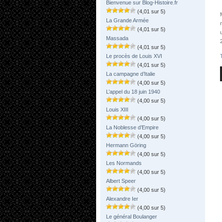
Bienvenue sur Blog-Histoire.fr
(4,01 sur 5)
La Grande Armée
(4,01 sur 5)
Massada
(4,01 sur 5)
Le procès de Louis XVI
(4,01 sur 5)
La campagne d’Italie
(4,00 sur 5)
L’appel du 18 juin 1940
(4,00 sur 5)
Louis XIII
(4,00 sur 5)
La Noblesse d’Empire
(4,00 sur 5)
Hermann Göring
(4,00 sur 5)
Les Normands
(4,00 sur 5)
Albert Speer
(4,00 sur 5)
Alexandre Ier
(4,00 sur 5)
Le général Boulanger