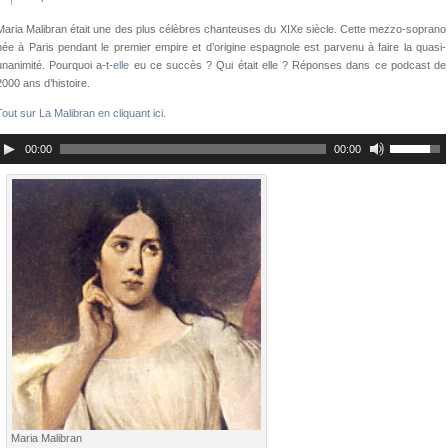
Maria Malibran était une des plus célèbres chanteuses du XIXe siècle. Cette mezzo-soprano
née à Paris pendant le premier empire et d’origine espagnole est parvenu à faire la quasi-
unanimité. Pourquoi a-t-
elle
eu ce succès ? Qui était elle ? Réponses dans ce podcast de
2000 ans d’histoire.
Tout sur La Malibran en cliquant ici.
00:00
00:00
Maria Malibran