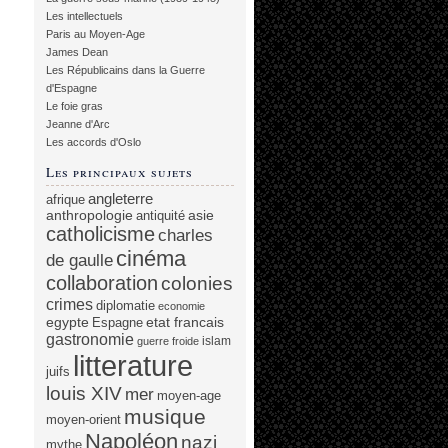
Les intellectuels
Paris au Moyen-Age
James Dean
Les Républicains dans la Guerre
d'Espagne
Le foie gras
Jeanne d'Arc
Les accords d'Oslo
Les principaux sujets
angleterre
afrique
anthropologie
asie
antiquité
catholicisme
charles
cinéma
de gaulle
collaboration
colonies
crimes
diplomatie
economie
egypte
etat francais
Espagne
gastronomie
islam
guerre froide
litterature
juifs
louis XIV
mer
moyen-age
musique
moyen-orient
Napoléon
nazi
mythe