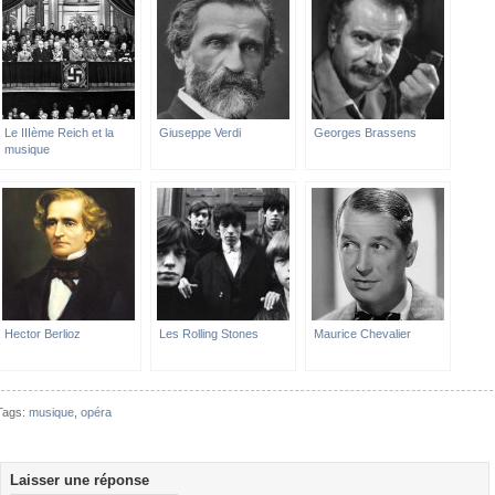
Le IIIème Reich et la
Giuseppe Verdi
Georges Brassens
musique
Hector Berlioz
Les Rolling Stones
Maurice Chevalier
Tags:
musique
,
opéra
Laisser une réponse