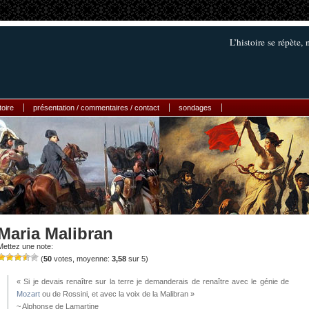
L’histoire se répète,
toire
présentation / commentaires / contact
sondages
Maria Malibran
Mettez une note:
(
50
votes, moyenne:
3,58
sur 5)
« Si je devais renaître sur la terre je demanderais de renaître avec le génie de
Mozart
ou de Rossini, et avec la voix de la Malibran »
~ Alphonse de Lamartine