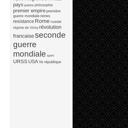
pays
philosophie
peintre
premier empire
première
guerre mondiale
reines
Rome
resistance
russie
révolution
régime de Vichy
seconde
francaise
guerre
mondiale
sport
URSS
USA
Ve république