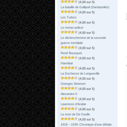
(4,00 sur 5)
La bataille de Gallipoli (Dardanelles)
(4,00 sur 5)
Les Tudors
(4,00 sur 5)
Le roman policer
(4,00 sur 5)
Le déclenchement de la seconde
guerre mondiale
(4,00 sur 5)
René Bousquet
(4,00 sur 5)
Hannibal
(4,00 sur 5)
La Duchesse de Longueville
(4,00 sur 5)
Georges Simenon
(4,00 sur 5)
Alexandre II
(4,00 sur 5)
Lawrence d’Arabie
(4,00 sur 5)
La mort de De Gaulle
(4,00 sur 5)
1918 – 1939: Chronique d’une défaite