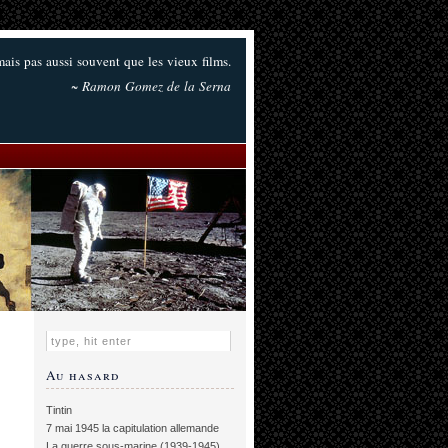
 mais pas aussi souvent que les vieux films.
~ Ramon Gomez de la Serna
Au hasard
Tintin
7 mai 1945 la capitulation allemande
La guerre sous-marine (1939-1945)