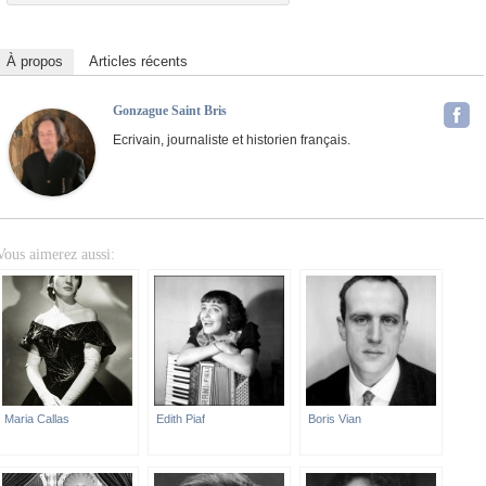
À propos
Articles récents
Gonzague Saint Bris
Ecrivain, journaliste et historien français.
Vous aimerez aussi:
Maria Callas
Edith Piaf
Boris Vian