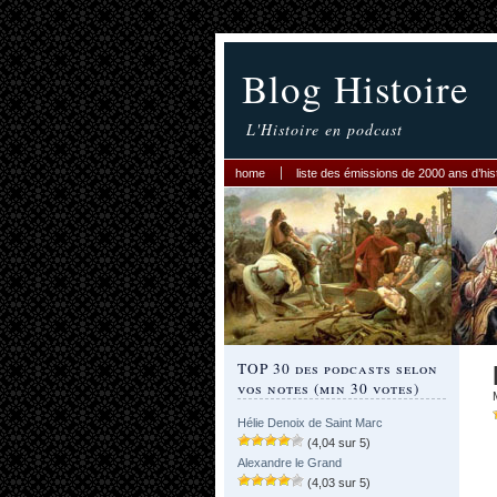
Blog Histoire
L'Histoire en podcast
home
liste des émissions de 2000 ans d’his
TOP 30 des podcasts selon
vos notes (min 30 votes)
Hélie Denoix de Saint Marc
(4,04 sur 5)
Alexandre le Grand
(4,03 sur 5)