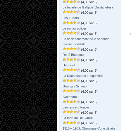
(4,00 sur 5)
La bataille de Gallipoli (Dardanelles)
(4,00 sur 5)
Les Tudors
(4,00 sur 5)
Le roman policer
(4,00 sur 5)
Le déclenchement de la seconde
guerre mondiale
(4,00 sur 5)
René Bousquet
(4,00 sur 5)
Hannibal
(4,00 sur 5)
La Duchesse de Longueville
(4,00 sur 5)
Georges Simenon
(4,00 sur 5)
Alexandre II
(4,00 sur 5)
Lawrence d’Arabie
(4,00 sur 5)
La mort de De Gaulle
(4,00 sur 5)
1918 – 1939: Chronique d’une défaite