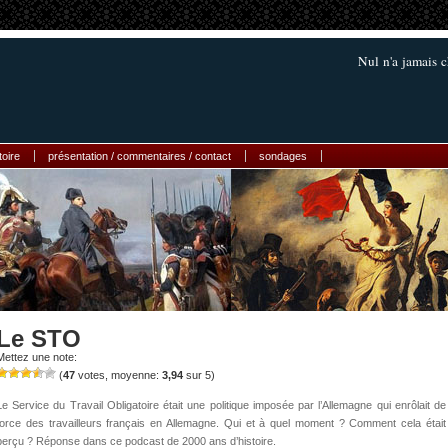
Nul n'a jamais c
toire
présentation / commentaires / contact
sondages
Le STO
Mettez une note:
(
47
votes, moyenne:
3,94
sur 5)
Le Service du Travail Obligatoire était une politique imposée par l’Allemagne qui enrôlait de
force des travailleurs français en Allemagne. Qui et à quel moment ? Comment cela était
perçu ? Réponse dans ce podcast de 2000 ans d’histoire.