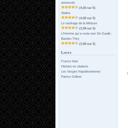
annoncée
(4,00 sur 5)
Staline
(4,00 sur 5)
Le naufrage de la Méduse
(3,99 sur 5)
L’Homme qui a voulu tuer De Gaulle:
Bastien Thiry
(3,99 sur 5)
Liens
France Inter
Histoire en citations
Les Vosges Napoléoniennes
Patrice Gélinet