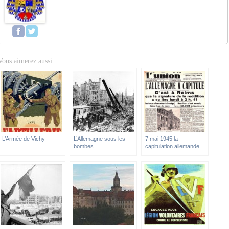
Vous aimerez aussi:
L’Armée de Vichy
L’Allemagne sous les
7 mai 1945 la
bombes
capitulation allemande