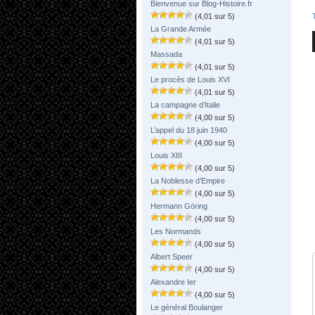
Bienvenue sur Blog-Histoire.fr
(4,01 sur 5)
La Grande Armée
(4,01 sur 5)
Massada
(4,01 sur 5)
Le procès de Louis XVI
(4,01 sur 5)
La campagne d’Italie
(4,00 sur 5)
L’appel du 18 juin 1940
(4,00 sur 5)
Louis XIII
(4,00 sur 5)
La Noblesse d’Empire
(4,00 sur 5)
Hermann Göring
(4,00 sur 5)
Les Normands
(4,00 sur 5)
Albert Speer
(4,00 sur 5)
Alexandre Ier
(4,00 sur 5)
Le général Boulanger