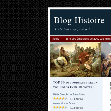
Blog Histoire
L'Histoire en podcast
home
liste des émissions de 2000 ans d’his
TOP 30 des podcasts selon
vos notes (min 30 votes)
Hélie Denoix de Saint Marc
(4,04 sur 5)
Alexandre le Grand
(4,03 sur 5)