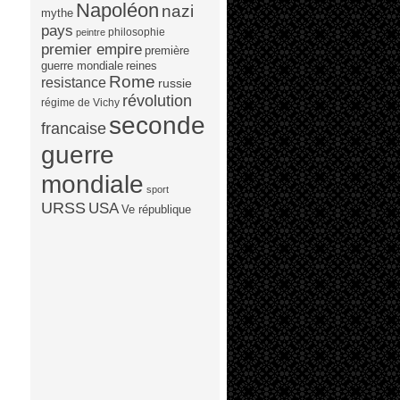
Napoléon
nazi
mythe
pays
philosophie
peintre
premier empire
première
guerre mondiale
reines
Rome
resistance
russie
révolution
régime de Vichy
seconde
francaise
guerre
mondiale
sport
URSS
USA
Ve république