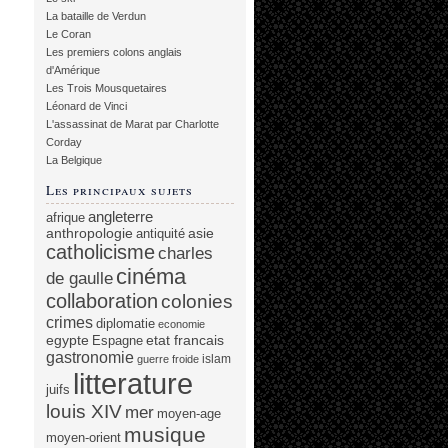
La bataille de Verdun
Le Coran
Les premiers colons anglais
d'Amérique
Les Trois Mousquetaires
Léonard de Vinci
L'assassinat de Marat par Charlotte
Corday
La Belgique
Les principaux sujets
angleterre
afrique
anthropologie
asie
antiquité
catholicisme
charles
cinéma
de gaulle
collaboration
colonies
crimes
diplomatie
economie
egypte
etat francais
Espagne
gastronomie
islam
guerre froide
litterature
juifs
louis XIV
mer
moyen-age
musique
moyen-orient