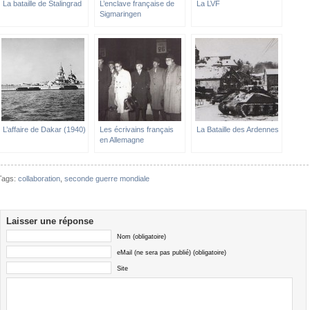
La bataille de Stalingrad
L’enclave française de
La LVF
Sigmaringen
L’affaire de Dakar (1940)
Les écrivains français
La Bataille des Ardennes
en Allemagne
Tags:
collaboration
,
seconde guerre mondiale
Laisser une réponse
Nom (obligatoire)
eMail (ne sera pas publié) (obligatoire)
Site