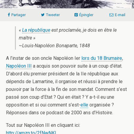
Partager
Tweeter
Épingler
E-mail
«
La république
est proclamée, je dois en être le
maître »
~Louis-Napoléon Bonaparte, 1848
A l’instar de son oncle Napoléon Ier
lors du 18 Brumaire
,
Napoléon III
a acquis son pouvoir suite à un coup d’état.
D’abord élu premier président de la IIe république aux
dépends de Lamartine, il organise et réussi à prendre le
pouvoir par la force à la fin de son mandat. Comment s’est
passé son coup d’Etat ? Qui en était ? Y a-t-il eu une
opposition et si oui comment s’est-
elle
organisée ?
Réponses dans ce podcast de 2000 ans d’Histoire.
Tout sur Napoléon III en cliquant ici:
http://amzn.to/2fNwNKI