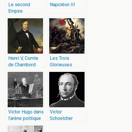
Le second
Napoléon III
Empire
Henri V, Comte
Les Trois
de Chambord
Glorieuses
Victor Hugo dans
Victor
l’arène politique
Schoelcher