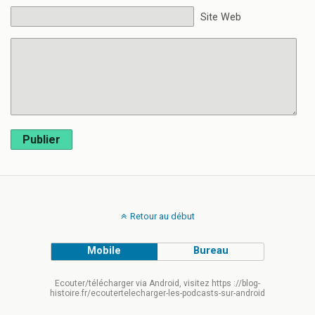
Site Web
Publier
Retour au début
Mobile
Bureau
Ecouter/télécharger via Android, visitez https ://blog-
histoire.fr/ecoutertelecharger-les-podcasts-sur-android