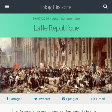
Blog Histoire
29/07/2016 • aucun commentaire
La IIe Republique
Partager
Tweeter
Épingler
E-mail
« Je crois que nous nous endormons à l’heure