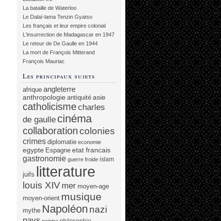
La bataille de Waterloo
Le Dalaï-lama Tenzin Gyatso
Les français et leur empire colonial
L'insurrection de Madagascar en 1947
Le retour de De Gaulle en 1944
La mort de François Mitterand
François Mauriac
Les principaux sujets
angleterre
afrique
anthropologie
asie
antiquité
catholicisme
charles
cinéma
de gaulle
collaboration
colonies
crimes
diplomatie
economie
egypte
etat francais
Espagne
gastronomie
islam
guerre froide
litterature
juifs
louis XIV
mer
moyen-age
musique
moyen-orient
Napoléon
nazi
mythe
pays
philosophie