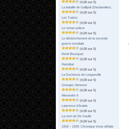
(4,00 sur 5)
La bataille de Gallipoli (Dardanelles)
(4,00 sur 5)
Les Tudors
(4,00 sur 5)
Le roman policer
(4,00 sur 5)
Le déclenchement de la seconde
guerre mondiale
(4,00 sur 5)
René Bousquet
(4,00 sur 5)
Hannibal
(4,00 sur 5)
La Duchesse de Longueville
(4,00 sur 5)
Georges Simenon
(4,00 sur 5)
Alexandre II
(4,00 sur 5)
Lawrence d’Arabie
(4,00 sur 5)
La mort de De Gaulle
(4,00 sur 5)
1918 – 1939: Chronique d’une défaite