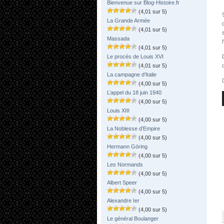
Bienvenue sur Blog-Histoire.fr
(4,01 sur 5)
La Grande Armée
(4,01 sur 5)
Massada
(4,01 sur 5)
Le procès de Louis XVI
(4,01 sur 5)
La campagne d’Italie
(4,00 sur 5)
L’appel du 18 juin 1940
(4,00 sur 5)
Louis XIII
(4,00 sur 5)
La Noblesse d’Empire
(4,00 sur 5)
Hermann Göring
(4,00 sur 5)
Les Normands
(4,00 sur 5)
Albert Speer
(4,00 sur 5)
Alexandre Ier
(4,00 sur 5)
Le général Boulanger