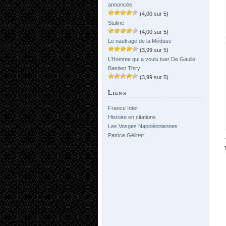
annoncée
(4,00 sur 5)
Staline
(4,00 sur 5)
Le naufrage de la Méduse
(3,99 sur 5)
L’Homme qui a voulu tuer De Gaulle:
Bastien Thiry
(3,99 sur 5)
Liens
France Inter
Histoire en citations
Les Vosges Napoléoniennes
Patrice Gélinet