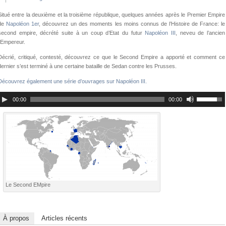
Situé entre la deuxième et la troisième république, quelques années après le Premier Empire
de
Napoléon 1er
, découvrez un des moments les moins connus de l’Histoire de France: le
second empire, décrété suite à un coup d’Etat du futur
Napoléon III
, neveu de l’ancien
l’Empereur.
Décrié, critiqué, contesté, découvrez ce que le Second Empire a apporté et comment ce
dernier s’est terminé à une certaine bataille de Sedan contre les Prusses.
Découvrez également une série d’ouvrages sur Napoléon III.
00:00
00:00
Le Second EMpire
À propos
Articles récents