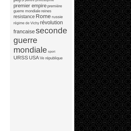
peintre
premier empire
première
guerre mondiale
reines
Rome
resistance
russie
révolution
régime de Vichy
seconde
francaise
guerre
mondiale
sport
URSS
USA
Ve république