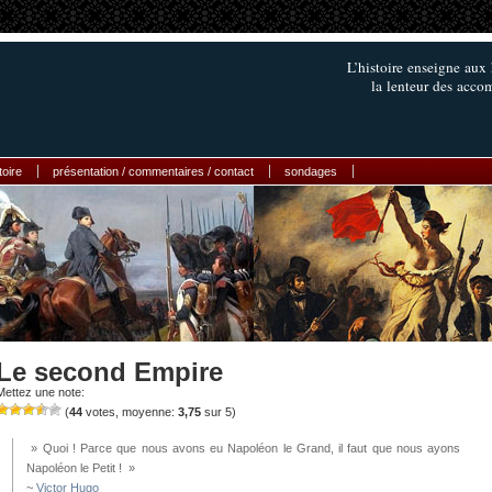
L’histoire enseigne aux 
la lenteur des accom
toire
présentation / commentaires / contact
sondages
Le second Empire
Mettez une note:
(
44
votes, moyenne:
3,75
sur 5)
» Quoi ! Parce que nous avons eu Napoléon le Grand, il faut que nous ayons
Napoléon le Petit ! »
~
Victor Hugo