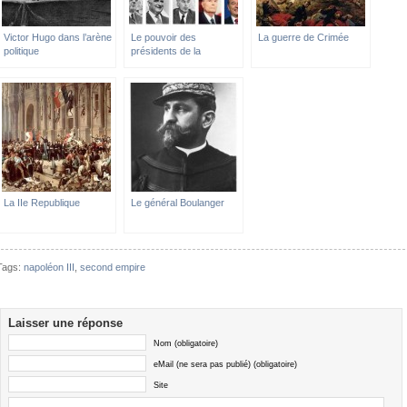
Victor Hugo dans l’arène
Le pouvoir des
La guerre de Crimée
politique
présidents de la
république
La IIe Republique
Le général Boulanger
Tags:
napoléon III
,
second empire
Laisser une réponse
Nom (obligatoire)
eMail (ne sera pas publié) (obligatoire)
Site