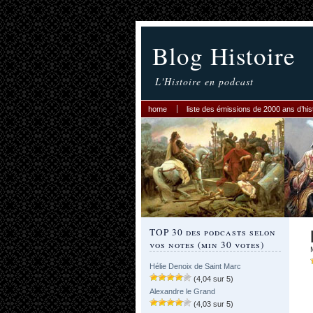
Blog Histoire
L'Histoire en podcast
home
liste des émissions de 2000 ans d’his
TOP 30 des podcasts selon
vos notes (min 30 votes)
Hélie Denoix de Saint Marc
(4,04 sur 5)
Alexandre le Grand
(4,03 sur 5)