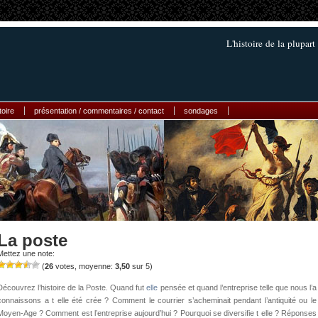
L'histoire de la plupart
toire
présentation / commentaires / contact
sondages
La poste
Mettez une note:
(
26
votes, moyenne:
3,50
sur 5)
Découvrez l’histoire de la Poste. Quand fut
elle
pensée et quand l’entreprise telle que nous l’a
connaissons a t elle été crée ? Comment le courrier s’acheminait pendant l’antiquité ou le
Moyen-Age ? Comment est l’entreprise aujourd’hui ? Pourquoi se diversifie t elle ? Réponses