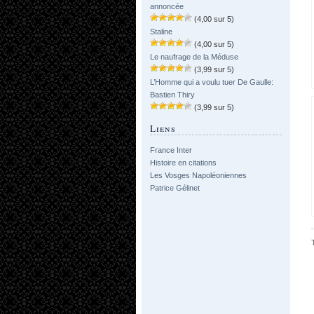
annoncée
(4,00 sur 5)
Staline
(4,00 sur 5)
Le naufrage de la Méduse
(3,99 sur 5)
L’Homme qui a voulu tuer De Gaulle:
Bastien Thiry
(3,99 sur 5)
Liens
France Inter
Histoire en citations
Les Vosges Napoléoniennes
Patrice Gélinet