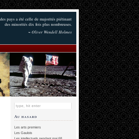
 des pays a été celle de majorités piétinant
des minorités dix fois plus nombreuses.
~ Oliver Wendell Holmes
Au hasard
Les arts premiers
Les Gaulois
Les intellectuels pendant mai 68