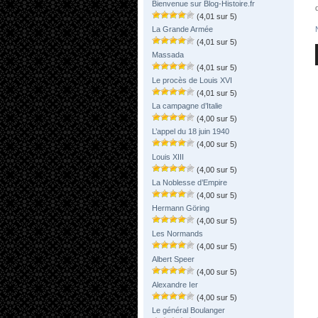
Bienvenue sur Blog-Histoire.fr
(4,01 sur 5)
La Grande Armée
(4,01 sur 5)
Massada
(4,01 sur 5)
Le procès de Louis XVI
(4,01 sur 5)
La campagne d’Italie
(4,00 sur 5)
L’appel du 18 juin 1940
(4,00 sur 5)
Louis XIII
(4,00 sur 5)
La Noblesse d’Empire
(4,00 sur 5)
Hermann Göring
(4,00 sur 5)
Les Normands
(4,00 sur 5)
Albert Speer
(4,00 sur 5)
Alexandre Ier
(4,00 sur 5)
Le général Boulanger