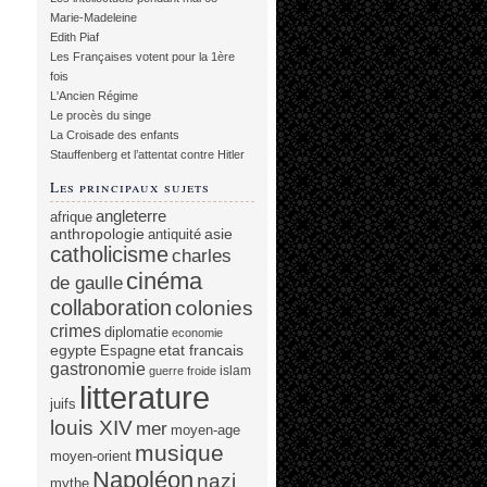
Marie-Madeleine
Edith Piaf
Les Françaises votent pour la 1ère
fois
L'Ancien Régime
Le procès du singe
La Croisade des enfants
Stauffenberg et l’attentat contre Hitler
Les principaux sujets
angleterre
afrique
anthropologie
asie
antiquité
catholicisme
charles
cinéma
de gaulle
collaboration
colonies
crimes
diplomatie
economie
egypte
etat francais
Espagne
gastronomie
islam
guerre froide
litterature
juifs
louis XIV
mer
moyen-age
musique
moyen-orient
Napoléon
nazi
mythe