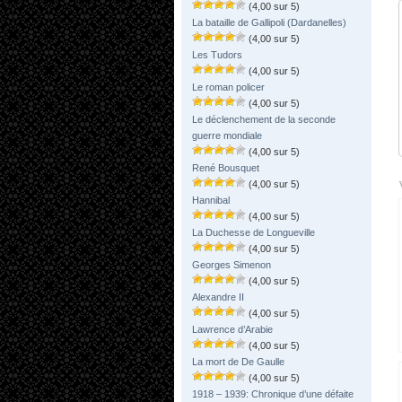
(4,00 sur 5)
La bataille de Gallipoli (Dardanelles)
(4,00 sur 5)
Les Tudors
(4,00 sur 5)
Le roman policer
(4,00 sur 5)
Le déclenchement de la seconde
guerre mondiale
(4,00 sur 5)
René Bousquet
(4,00 sur 5)
Hannibal
(4,00 sur 5)
La Duchesse de Longueville
(4,00 sur 5)
Georges Simenon
(4,00 sur 5)
Alexandre II
(4,00 sur 5)
Lawrence d’Arabie
(4,00 sur 5)
La mort de De Gaulle
(4,00 sur 5)
1918 – 1939: Chronique d’une défaite