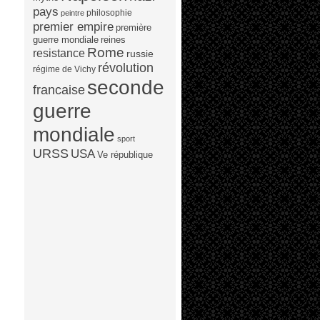
pays
philosophie
peintre
premier empire
première
guerre mondiale
reines
Rome
resistance
russie
révolution
régime de Vichy
seconde
francaise
guerre
mondiale
sport
URSS
USA
Ve république