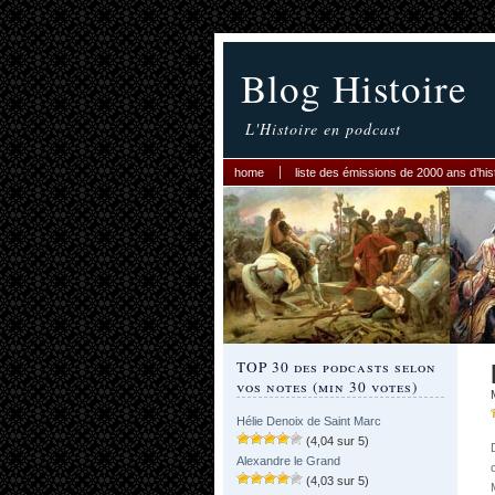
Blog Histoire
L'Histoire en podcast
home
liste des émissions de 2000 ans d’his
TOP 30 des podcasts selon
vos notes (min 30 votes)
Hélie Denoix de Saint Marc
(4,04 sur 5)
Alexandre le Grand
(4,03 sur 5)