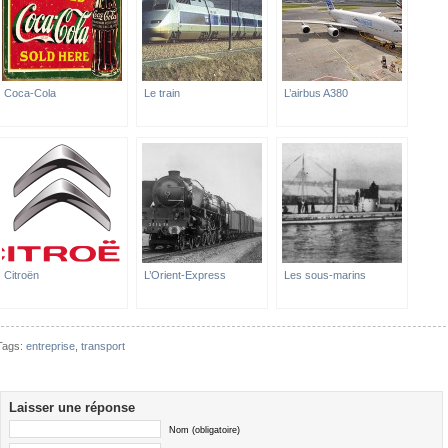
Coca-Cola
Le train
L’airbus A380
Citroën
L’Orient-Express
Les sous-marins
Tags:
entreprise
,
transport
Laisser une réponse
Nom (obligatoire)