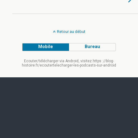
Retour au début
Mobile
Bureau
Ecouter/télécharger via Android, visitez https ://blog-
histoire.fr/ecoutertelecharger-les-podcasts-sur-android