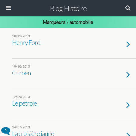
Blog Histoire
Marqueurs › automobile
20/12/2013
Henry Ford
19/10/2013
Citroën
12/09/2013
Le pétrole
24/07/2013
1
La croisière jaune