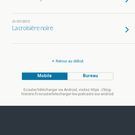
21/07/2013
La croisière noire
Retour au début
Mobile
Bureau
Ecouter/télécharger via Android, visitez https ://blog-
histoire.fr/ecoutertelecharger-les-podcasts-sur-android