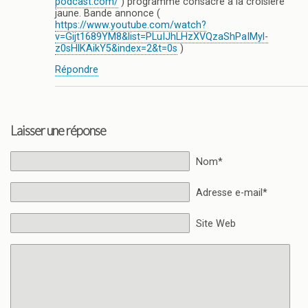
podcast.com/
) programme consacré à la croisière
jaune. Bande annonce (
https://www.youtube.com/watch?
v=Gijt1689YM8&list=PLuIJhLHzXVQzaShPaIMyl-
z0sHlKAikY5&index=2&t=0s
)
Répondre
Laisser une réponse
Nom*
Adresse e-mail*
Site Web