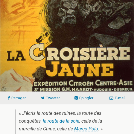
Partager
Tweeter
Épingler
E-mail
« J’écris la route des ruines, la route des
conquêtes,
la route de la soie
, celle de la
muraille de Chine, celle de
Marco Polo
. »