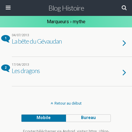
Blog Histoire
Marqueurs › mythe
04/07/2013
1
La bête du Gévaudan
17/04/2013
2
Les dragons
Retour au début
Mobile
Bureau
Ecouter/télécharger via Android, visitez https ://blog-