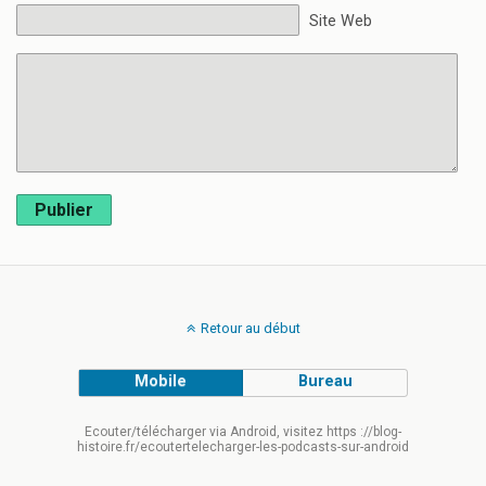
Site Web
Publier
Retour au début
Mobile
Bureau
Ecouter/télécharger via Android, visitez https ://blog-
histoire.fr/ecoutertelecharger-les-podcasts-sur-android