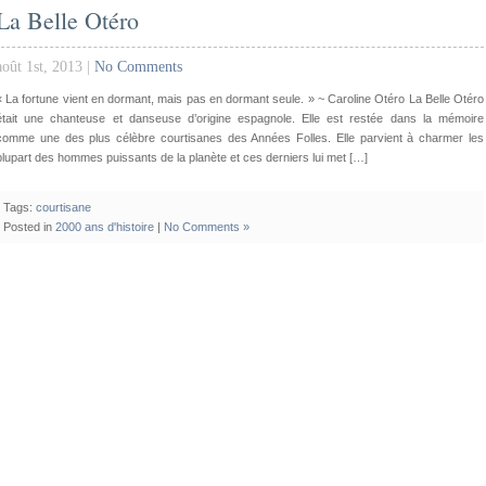
La Belle Otéro
août 1st, 2013 |
No Comments
« La fortune vient en dormant, mais pas en dormant seule. » ~ Caroline Otéro La Belle Otéro
était une chanteuse et danseuse d’origine espagnole. Elle est restée dans la mémoire
comme une des plus célèbre courtisanes des Années Folles. Elle parvient à charmer les
plupart des hommes puissants de la planète et ces derniers lui met […]
Tags:
courtisane
Posted in
2000 ans d'histoire
|
No Comments »