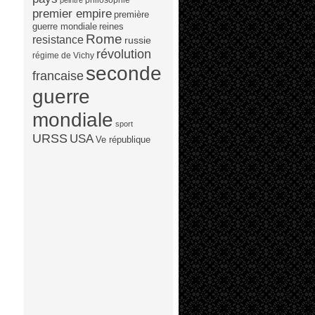
peintre
premier empire
première
guerre mondiale
reines
Rome
resistance
russie
révolution
régime de Vichy
seconde
francaise
guerre
mondiale
sport
URSS
USA
Ve république