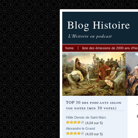
Blog Histoire
L'Histoire en podcast
home
liste des émissions de 2000 ans d’his
TOP 30 des podcasts selon
vos notes (min 30 votes)
Hélie Denoix de Saint Marc
(4,04 sur 5)
Alexandre le Grand
(4,03 sur 5)