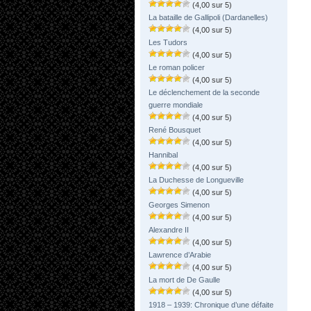
(4,00 sur 5)
La bataille de Gallipoli (Dardanelles)
(4,00 sur 5)
Les Tudors
(4,00 sur 5)
Le roman policer
(4,00 sur 5)
Le déclenchement de la seconde
guerre mondiale
(4,00 sur 5)
René Bousquet
(4,00 sur 5)
Hannibal
(4,00 sur 5)
La Duchesse de Longueville
(4,00 sur 5)
Georges Simenon
(4,00 sur 5)
Alexandre II
(4,00 sur 5)
Lawrence d’Arabie
(4,00 sur 5)
La mort de De Gaulle
(4,00 sur 5)
1918 – 1939: Chronique d’une défaite