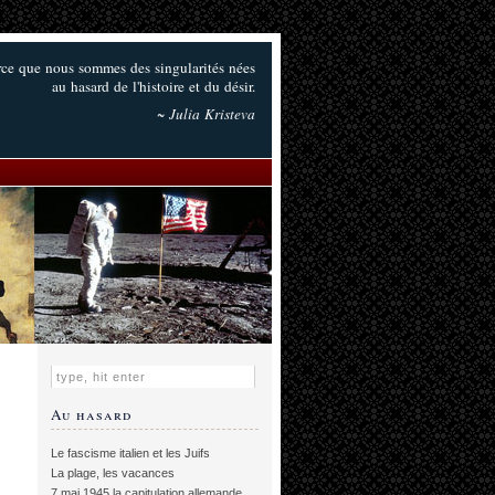
ce que nous sommes des singularités nées
au hasard de l'histoire et du désir.
~ Julia Kristeva
Au hasard
Le fascisme italien et les Juifs
La plage, les vacances
7 mai 1945 la capitulation allemande