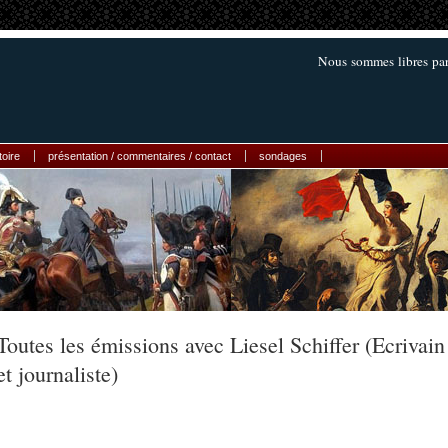
Nous sommes libres par
toire
présentation / commentaires / contact
sondages
Toutes les émissions avec Liesel Schiffer (Ecrivain
et journaliste)