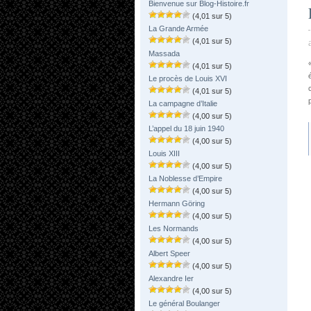
Bienvenue sur Blog-Histoire.fr
(4,01 sur 5)
La Grande Armée
(4,01 sur 5)
Massada
(4,01 sur 5)
Le procès de Louis XVI
(4,01 sur 5)
La campagne d’Italie
(4,00 sur 5)
L’appel du 18 juin 1940
(4,00 sur 5)
Louis XIII
(4,00 sur 5)
La Noblesse d’Empire
(4,00 sur 5)
Hermann Göring
(4,00 sur 5)
Les Normands
(4,00 sur 5)
Albert Speer
(4,00 sur 5)
Alexandre Ier
(4,00 sur 5)
Le général Boulanger