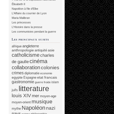
Élisabeth II
Napoléon à l'ile d'Elbe
L'Affaire du courrier de Lyon
Maria Malibran
Les princesses
L'Histoire dans la presse
Les communistes pendant la guerre
Les principaux sujets
angleterre
afrique
anthropologie
asie
antiquité
catholicisme
charles
cinéma
de gaulle
collaboration
colonies
crimes
diplomatie
economie
egypte
etat francais
Espagne
gastronomie
islam
guerre froide
litterature
juifs
louis XIV
mer
moyen-age
musique
moyen-orient
Napoléon
nazi
mythe
pays
philosophie