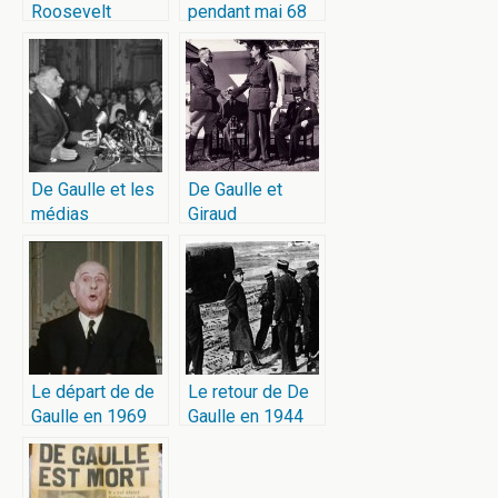
Roosevelt
pendant mai 68
De Gaulle et les
De Gaulle et
médias
Giraud
Le départ de de
Le retour de De
Gaulle en 1969
Gaulle en 1944