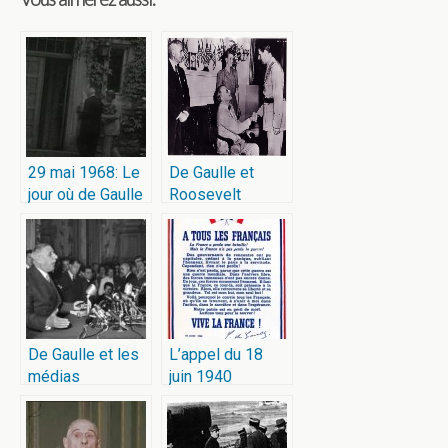
29 mai 1968: Le
De Gaulle et
jour où de Gaulle
Roosevelt
a disparu
De Gaulle et les
L’appel du 18
médias
juin 1940