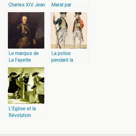
Charles XIV Jean
Marat par
de Suède
Charlotte Corday
Le marquis de
La police
La Fayette
pendant la
Révolution
L’Eglise et la
Révolution