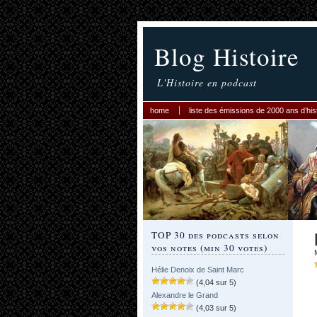
Blog Histoire
L'Histoire en podcast
home
liste des émissions de 2000 ans d’his
TOP 30 des podcasts selon
vos notes (min 30 votes)
Hélie Denoix de Saint Marc
(4,04 sur 5)
Alexandre le Grand
(4,03 sur 5)