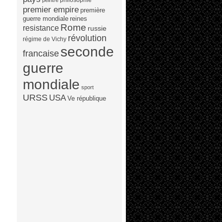
peintre
premier empire
première
guerre mondiale
reines
Rome
resistance
russie
révolution
régime de Vichy
seconde
francaise
guerre
mondiale
sport
URSS
USA
Ve république