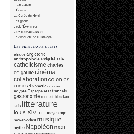
Jean Calvin
L'Écosse
La Corée du Nord
Les gitans
Jack l'Éventreur
Guy de Maupassant
La conquete de l'Himalaya
Les principaux sujets
angleterre
afrique
anthropologie
asie
antiquité
catholicisme
charles
cinéma
de gaulle
collaboration
colonies
crimes
diplomatie
economie
egypte
etat francais
Espagne
gastronomie
islam
guerre froide
litterature
juifs
louis XIV
mer
moyen-age
musique
moyen-orient
Napoléon
nazi
mythe
pays
philosophie