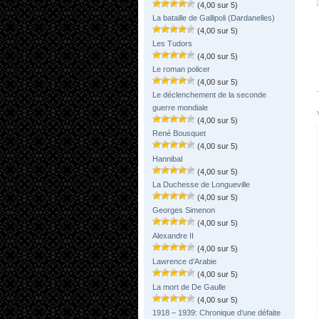
(4,00 sur 5)
La bataille de Gallipoli (Dardanelles)
(4,00 sur 5)
Les Tudors
(4,00 sur 5)
Le roman policer
(4,00 sur 5)
Le déclenchement de la seconde
guerre mondiale
(4,00 sur 5)
René Bousquet
(4,00 sur 5)
Hannibal
(4,00 sur 5)
La Duchesse de Longueville
(4,00 sur 5)
Georges Simenon
(4,00 sur 5)
Alexandre II
(4,00 sur 5)
Lawrence d’Arabie
(4,00 sur 5)
La mort de De Gaulle
(4,00 sur 5)
1918 – 1939: Chronique d’une défaite