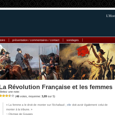
L’Hist
toire
présentation / commentaires / contact
sondages
La Révolution Française et les femmes
Mettez une note:
(
46
votes, moyenne:
3,89
sur 5)
« La femme a le droit de monter sur l’échafaud ;
elle
doit avoir également celui de
monter à la tribune. »
~ Olympe de Gouges