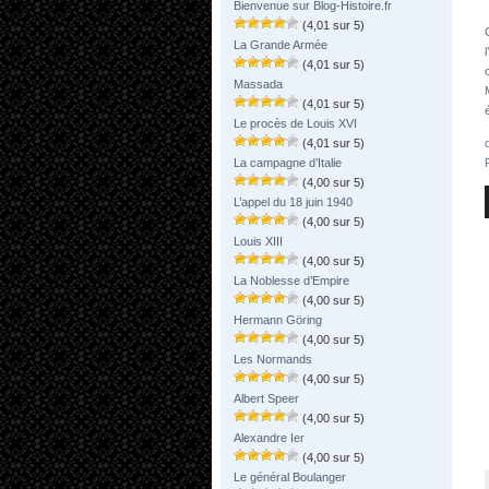
Bienvenue sur Blog-Histoire.fr
(4,01 sur 5)
La Grande Armée
(4,01 sur 5)
Massada
(4,01 sur 5)
Le procès de Louis XVI
(4,01 sur 5)
La campagne d’Italie
(4,00 sur 5)
L’appel du 18 juin 1940
(4,00 sur 5)
Louis XIII
(4,00 sur 5)
La Noblesse d’Empire
(4,00 sur 5)
Hermann Göring
(4,00 sur 5)
Les Normands
(4,00 sur 5)
Albert Speer
(4,00 sur 5)
Alexandre Ier
(4,00 sur 5)
Le général Boulanger