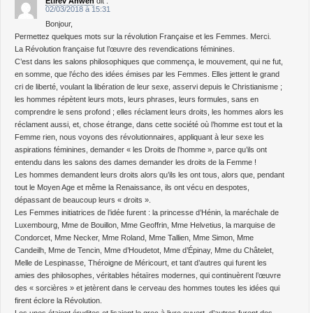
Étirév Anwen
dit :
02/03/2018 à 15:31
Bonjour,
Permettez quelques mots sur la révolution Française et les Femmes. Merci.
La Révolution française fut l’œuvre des revendications féminines.
C’est dans les salons philosophiques que commença, le mouvement, qui ne fut,
en somme, que l’écho des idées émises par les Femmes. Elles jettent le grand
cri de liberté, voulant la libération de leur sexe, asservi depuis le Christianisme ;
les hommes répètent leurs mots, leurs phrases, leurs formules, sans en
comprendre le sens profond ; elles réclament leurs droits, les hommes alors les
réclament aussi, et, chose étrange, dans cette société où l’homme est tout et la
Femme rien, nous voyons des révolutionnaires, appliquant à leur sexe les
aspirations féminines, demander « les Droits de l’homme », parce qu’ils ont
entendu dans les salons des dames demander les droits de la Femme !
Les hommes demandent leurs droits alors qu’ils les ont tous, alors que, pendant
tout le Moyen Age et même la Renaissance, ils ont vécu en despotes,
dépassant de beaucoup leurs « droits ».
Les Femmes initiatrices de l’idée furent : la princesse d’Hénin, la maréchale de
Luxembourg, Mme de Bouillon, Mme Geoffrin, Mme Helvetius, la marquise de
Condorcet, Mme Necker, Mme Roland, Mme Tallien, Mme Simon, Mme
Candeilh, Mme de Tencin, Mme d’Houdetot, Mme d’Épinay, Mme du Châtelet,
Melle de Lespinasse, Théroigne de Méricourt, et tant d’autres qui furent les
amies des philosophes, véritables hétaïres modernes, qui continuèrent l’œuvre
des « sorcières » et jetèrent dans le cerveau des hommes toutes les idées qui
firent éclore la Révolution.