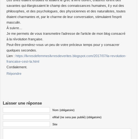
Les unes étaient érudites et lisaient le grec à livre ouvert, d’autres furent des
savantes qui élargissaient le champ des connaissances humaines, il y eut des
philosophes, et des psychologues, des physiciennes et des naturalistes, toutes
étaient charmantes et, par le charme de leur conversation, stimulaient l’esprit
masculin.
À suivre…
Je me permets de vous transmettre l’adresse de l’article de mon blog consacré
à la révolution française.
Peut-être prendrez-vous un peu de votre précieux temps pour y consacrer
quelques secondes.
Lien :
https://livresdefemmeslivresdeverites.blogspot.com/2017/07/la-revolution-
francaise-cest-la.html
Cordialement.
Répondre
Laisser une réponse
Nom (obligatoire)
eMail (ne sera pas publié) (obligatoire)
Site