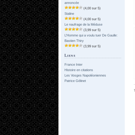
annoncée
(4,00 sur 5)
Staline
(4,00 sur 5)
Le naufrage de la Méduse
(3,99 sur 5)
L’Homme qui a voulu tuer De Gaulle:
Bastien Thiry
(3,99 sur 5)
Liens
France Inter
Histoire en citations
Les Vosges Napoléoniennes
Patrice Gélinet