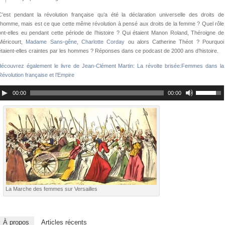
C’est pendant la révolution française qu’a été la déclaration universelle des droits de
l’homme, mais est ce que cette même révolution à pensé aux droits de la femme ? Quel rôle
ont-elles eu pendant cette période de l’histoire ? Qui étaient Manon Roland, Théroigne de
Méricourt,
Madame Sans-gêne
,
Charlotte Corday
ou alors Catherine Théot ? Pourquoi
étaient-elles craintes par les hommes ? Réponses dans ce podcast de 2000 ans d’histoire.
découvrez également le livre de Jean-Clément Martin: La révolte brisée:Femmes dans la
Révolution française et l’Empire
00:00
00:00
La Marche des femmes sur Versailles
À propos
Articles récents