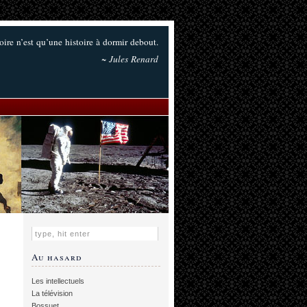
oire n’est qu’une histoire à dormir debout.
~ Jules Renard
Au hasard
Les intellectuels
La télévision
Bossuet