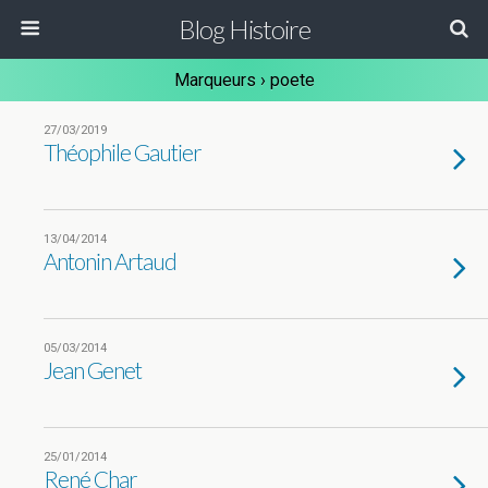
Blog Histoire
Marqueurs › poete
27/03/2019
Théophile Gautier
13/04/2014
Antonin Artaud
05/03/2014
Jean Genet
25/01/2014
René Char