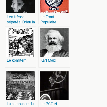
Les frères
Le Front
séparés: Drieu la
Populaire
Rochelle, Aragon
et Malraux
Le komitern
Karl Marx
La naissance du
Le PCF et