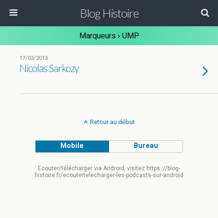
Blog Histoire
Marqueurs › UMP
17/03/2013
Nicolas Sarkozy
Retour au début
Mobile
Bureau
Ecouter/télécharger via Android, visitez https ://blog-
histoire.fr/ecoutertelecharger-les-podcasts-sur-android