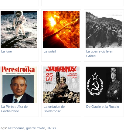
La lune
Le soleil
La guerre civile en
Grèce
La Péréstroïka de
La création de
De Gaulle et la Russie
Gorbatchev
Solidarnosc
Tags:
astronomie
,
guerre froide
,
URSS