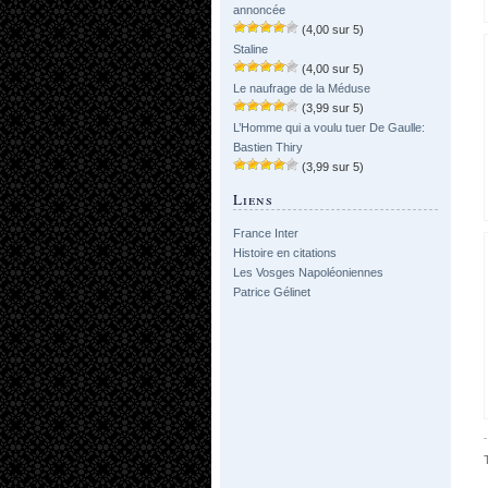
annoncée
(4,00 sur 5)
Staline
(4,00 sur 5)
Le naufrage de la Méduse
(3,99 sur 5)
L’Homme qui a voulu tuer De Gaulle:
Bastien Thiry
(3,99 sur 5)
Liens
France Inter
Histoire en citations
Les Vosges Napoléoniennes
Patrice Gélinet