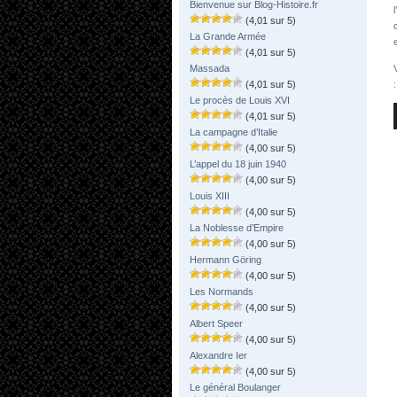
Bienvenue sur Blog-Histoire.fr
(4,01 sur 5)
La Grande Armée
(4,01 sur 5)
Massada
(4,01 sur 5)
Le procès de Louis XVI
(4,01 sur 5)
La campagne d’Italie
(4,00 sur 5)
L’appel du 18 juin 1940
(4,00 sur 5)
Louis XIII
(4,00 sur 5)
La Noblesse d’Empire
(4,00 sur 5)
Hermann Göring
(4,00 sur 5)
Les Normands
(4,00 sur 5)
Albert Speer
(4,00 sur 5)
Alexandre Ier
(4,00 sur 5)
Le général Boulanger