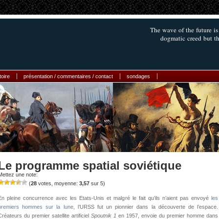
The wave of the future is
dogmatic creed but the
toire
présentation / commentaires / contact
sondages
Le programme spatial soviétique
Mettez une note:
(
28
votes, moyenne:
3,57
sur 5)
En pleine concurrence avec les Etats-Unis et malgré le fait qu’ils n’aient pas envoyé
les
premiers hommes sur la lune
, l’URSS fut un pionnier dans la découverte de l’espace.
Créateurs du premier satellite artificiel
Spoutnik 1
en 1957, envoie du premier homme dans