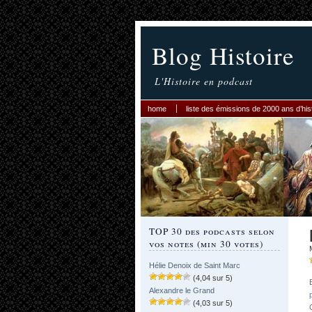
Blog Histoire
L'Histoire en podcast
home
liste des émissions de 2000 ans d’his
TOP 30 des podcasts selon
vos notes (min 30 votes)
Hélie Denoix de Saint Marc
(4,04 sur 5)
Alexandre le Grand
(4,03 sur 5)