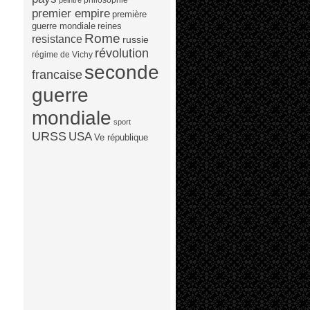
peintre
premier empire
première
guerre mondiale
reines
Rome
resistance
russie
révolution
régime de Vichy
seconde
francaise
guerre
mondiale
sport
URSS
USA
Ve république