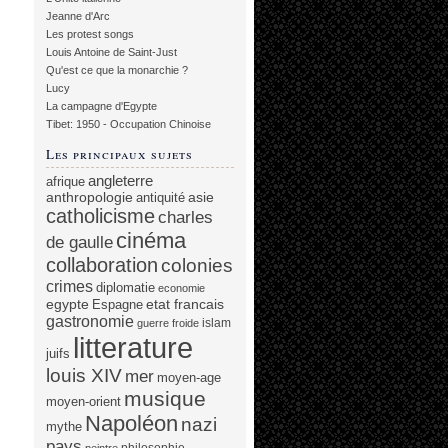
Jeanne d'Arc
Les protest songs
Louis Antoine de Saint-Just
Qu'est ce que la monarchie ?
Lucy
La campagne d'Egypte
Tibet: 1950 - Occupation Chinoise
Les principaux sujets
angleterre
afrique
anthropologie
asie
antiquité
catholicisme
charles
cinéma
de gaulle
collaboration
colonies
crimes
diplomatie
economie
egypte
etat francais
Espagne
gastronomie
islam
guerre froide
litterature
juifs
louis XIV
mer
moyen-age
musique
moyen-orient
Napoléon
nazi
mythe
pays
philosophie