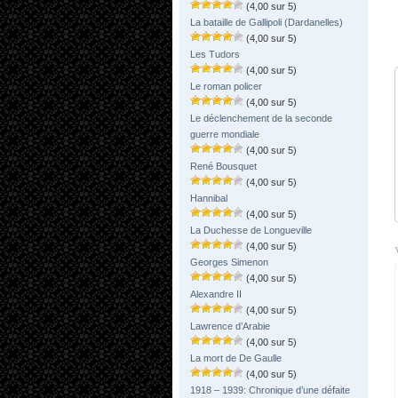
(4,00 sur 5)
La bataille de Gallipoli (Dardanelles)
(4,00 sur 5)
Les Tudors
(4,00 sur 5)
Le roman policer
(4,00 sur 5)
Le déclenchement de la seconde
guerre mondiale
(4,00 sur 5)
René Bousquet
(4,00 sur 5)
Hannibal
(4,00 sur 5)
La Duchesse de Longueville
(4,00 sur 5)
Georges Simenon
(4,00 sur 5)
Alexandre II
(4,00 sur 5)
Lawrence d’Arabie
(4,00 sur 5)
La mort de De Gaulle
(4,00 sur 5)
1918 – 1939: Chronique d’une défaite