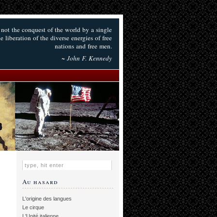
 not the conquest of the world by a single
 liberation of the diverse energies of free
nations and free men.
~ John F. Kennedy
Au hasard
L'origine des langues
Le cirque
L'Unité italienne