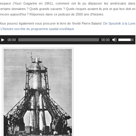
l’espace (Youri Gagarine en 1961), comment ont ils pu dépasser les américains dans
certains domaines ? Quels grands savants ? Quels risques avaient ils pris et que leur doit on
encore aujourd’hui ? Réponses dans ce podcast de 2000 ans d’histoire.
Vous pouvez également vous procurer le livre de l’invité Pierre Baland:
De Spoutnik à la Lune
: L’histoire secrète du programme spatial soviétique
00:00
00:00