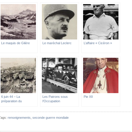
Le maquis de Glière
Le maréchal Leclerc
L’affaire « Cicéron »
6 juin 44 – La
Les Patrons sous
Pie XII
préparation du
l’Occupation
débarquement
Tags:
renseignements
,
seconde guerre mondiale