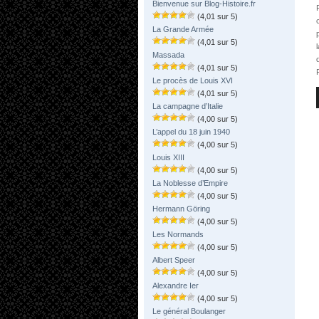
Bienvenue sur Blog-Histoire.fr
(4,01 sur 5)
La Grande Armée
(4,01 sur 5)
Massada
(4,01 sur 5)
Le procès de Louis XVI
(4,01 sur 5)
La campagne d’Italie
(4,00 sur 5)
L’appel du 18 juin 1940
(4,00 sur 5)
Louis XIII
(4,00 sur 5)
La Noblesse d’Empire
(4,00 sur 5)
Hermann Göring
(4,00 sur 5)
Les Normands
(4,00 sur 5)
Albert Speer
(4,00 sur 5)
Alexandre Ier
(4,00 sur 5)
Le général Boulanger