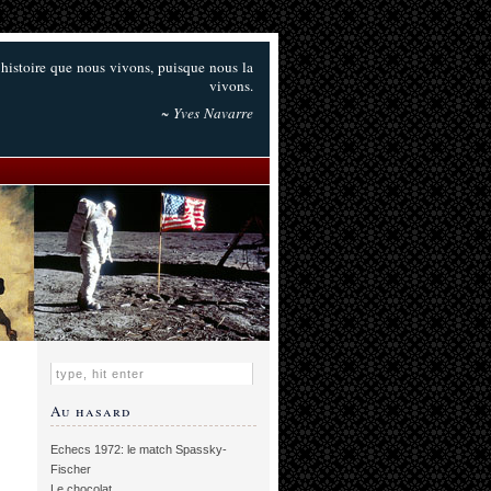
e histoire que nous vivons, puisque nous la
vivons.
~ Yves Navarre
Au hasard
Echecs 1972: le match Spassky-
Fischer
Le chocolat