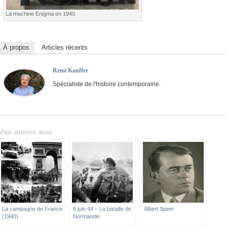
La machine Enigma en 1940
À propos
Articles récents
Remi Kauffer
Spécialiste de l'histoire contemporaine.
Vous aimerez aussi:
La campagne de France
6 juin 44 – La bataille de
Albert Speer
(1940)
Normandie