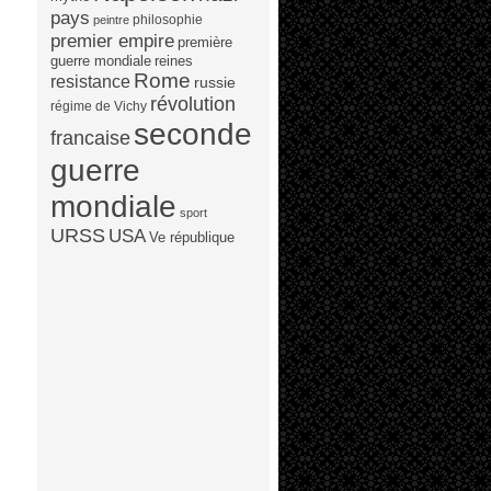
pays
philosophie
peintre
premier empire
première
guerre mondiale
reines
Rome
resistance
russie
révolution
régime de Vichy
seconde
francaise
guerre
mondiale
sport
URSS
USA
Ve république