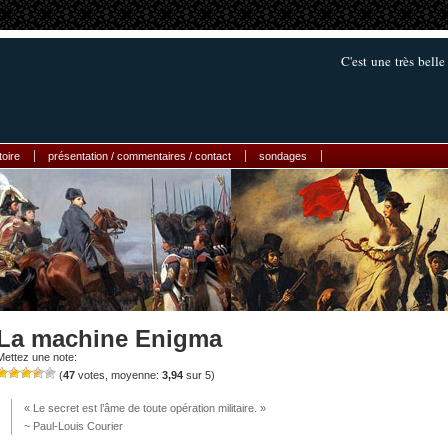
C'est une très bell
toire
présentation / commentaires / contact
sondages
La machine Enigma
Mettez une note:
(
47
votes, moyenne:
3,94
sur 5)
« Le secret est l’âme de toute opération militaire. »
~ Paul-Louis Courier