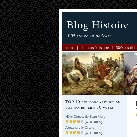
Blog Histoire
L'Histoire en podcast
home
liste des émissions de 2000 ans d’his
TOP 30 des podcasts selon
vos notes (min 30 votes)
Hélie Denoix de Saint Marc
(4,04 sur 5)
Alexandre le Grand
(4,03 sur 5)