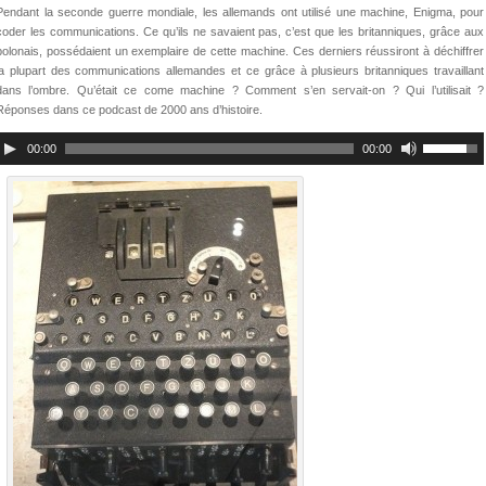
Pendant la seconde guerre mondiale, les allemands ont utilisé une machine, Enigma, pour
coder les communications. Ce qu’ils ne savaient pas, c’est que les britanniques, grâce aux
polonais, possédaient un exemplaire de cette machine. Ces derniers réussiront à déchiffrer
la plupart des communications allemandes et ce grâce à plusieurs britanniques travaillant
dans l’ombre. Qu’était ce come machine ? Comment s’en servait-on ? Qui l’utilisait ?
Réponses dans ce podcast de 2000 ans d’histoire.
00:00
00:00