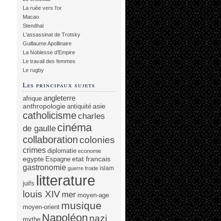
La ruée vers l'or
Macao
Stendhal
L'assassinat de Trotsky
Guillaume Apollinaire
La Noblesse d’Empire
Le travail des femmes
Le rugby
Les principaux sujets
angleterre
afrique
anthropologie
asie
antiquité
catholicisme
charles
cinéma
de gaulle
collaboration
colonies
crimes
diplomatie
economie
egypte
etat francais
Espagne
gastronomie
islam
guerre froide
litterature
juifs
louis XIV
mer
moyen-age
musique
moyen-orient
Napoléon
nazi
mythe