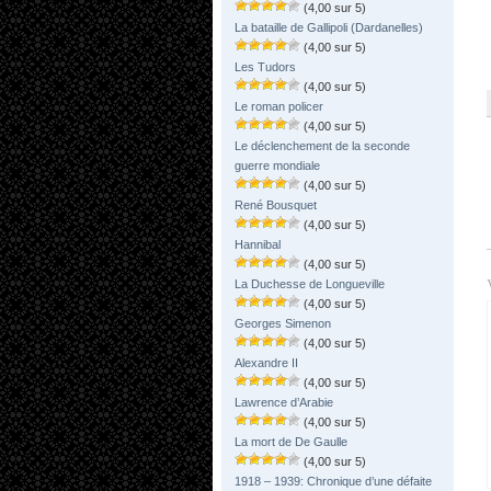
(4,00 sur 5)
La bataille de Gallipoli (Dardanelles)
(4,00 sur 5)
Les Tudors
(4,00 sur 5)
Le roman policer
(4,00 sur 5)
Le déclenchement de la seconde
guerre mondiale
(4,00 sur 5)
René Bousquet
(4,00 sur 5)
Hannibal
(4,00 sur 5)
La Duchesse de Longueville
(4,00 sur 5)
Georges Simenon
(4,00 sur 5)
Alexandre II
(4,00 sur 5)
Lawrence d’Arabie
(4,00 sur 5)
La mort de De Gaulle
(4,00 sur 5)
1918 – 1939: Chronique d’une défaite