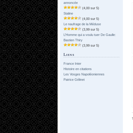
annoncée
(4,00 sur 5)
Staline
(4,00 sur 5)
Le naufrage de la Méduse
(3,99 sur 5)
L’Homme qui a voulu tuer De Gaulle:
Bastien Thiry
(3,99 sur 5)
Liens
France Inter
Histoire en citations
Les Vosges Napoléoniennes
Patrice Gélinet