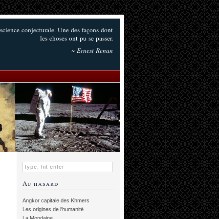
e science conjecturale. Une des façons dont
les choses ont pu se passer.
~ Ernest Renan
Au hasard
Angkor capitale des Khmers
Les origines de l'humanité
La Mondaine