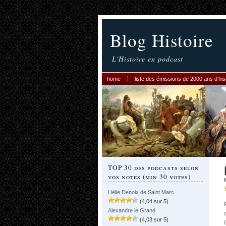
Blog Histoire
L'Histoire en podcast
home
liste des émissions de 2000 ans d’his
TOP 30 des podcasts selon
vos notes (min 30 votes)
Hélie Denoix de Saint Marc
(4,04 sur 5)
Alexandre le Grand
(4,03 sur 5)