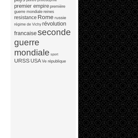
peintre
premier empire
première
guerre mondiale
reines
Rome
resistance
russie
révolution
régime de Vichy
seconde
francaise
guerre
mondiale
sport
URSS
USA
Ve république