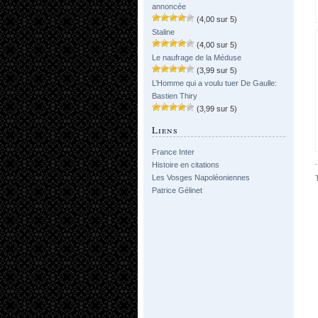
annoncée
(4,00 sur 5)
Staline
(4,00 sur 5)
Le naufrage de la Méduse
(3,99 sur 5)
L’Homme qui a voulu tuer De Gaulle:
Bastien Thiry
(3,99 sur 5)
Liens
France Inter
Histoire en citations
Les Vosges Napoléoniennes
Patrice Gélinet