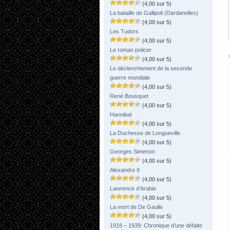
(4,00 sur 5)
La bataille de Gallipoli (Dardanelles)
(4,00 sur 5)
Les Tudors
(4,00 sur 5)
Le roman policer
(4,00 sur 5)
Le déclenchement de la seconde
guerre mondiale
(4,00 sur 5)
René Bousquet
(4,00 sur 5)
Hannibal
(4,00 sur 5)
La Duchesse de Longueville
(4,00 sur 5)
Georges Simenon
(4,00 sur 5)
Alexandre II
(4,00 sur 5)
Lawrence d’Arabie
(4,00 sur 5)
La mort de De Gaulle
(4,00 sur 5)
1918 – 1939: Chronique d’une défaite