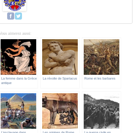
Vous aimerez aussi:
La femme dans la Grèce
La révolte de Spartacus
Rome et les barbares
antique
L’esclavage dans
Les origines de Rome
La guerre civile en