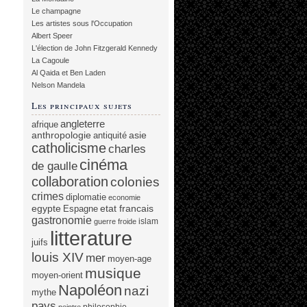
Le champagne
Les artistes sous l'Occupation
Albert Speer
L'élection de John Fitzgerald Kennedy
La Cagoule
Al Qaida et Ben Laden
Nelson Mandela
Les principaux sujets
angleterre
afrique
anthropologie
asie
antiquité
catholicisme
charles
cinéma
de gaulle
collaboration
colonies
crimes
diplomatie
economie
egypte
etat francais
Espagne
gastronomie
islam
guerre froide
litterature
juifs
louis XIV
mer
moyen-age
musique
moyen-orient
Napoléon
nazi
mythe
pays
philosophie