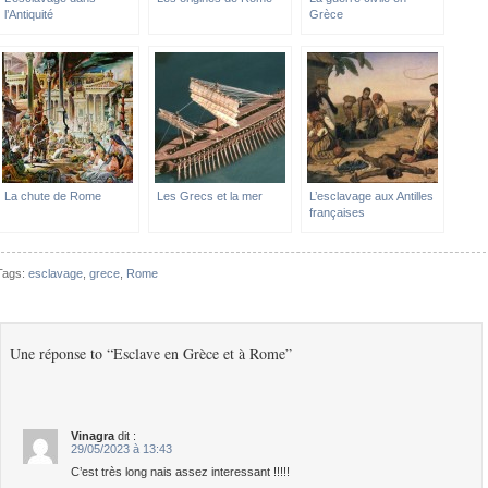
l’Antiquité
Grèce
La chute de Rome
Les Grecs et la mer
L’esclavage aux Antilles
françaises
Tags:
esclavage
,
grece
,
Rome
Une réponse to “Esclave en Grèce et à Rome”
Vinagra
dit :
29/05/2023 à 13:43
C’est très long nais assez interessant !!!!!