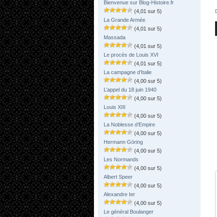
Bienvenue sur Blog-Histoire.fr
(4,01 sur 5)
La Grande Armée
(4,01 sur 5)
Massada
(4,01 sur 5)
Le procès de Louis XVI
(4,01 sur 5)
La campagne d’Italie
(4,00 sur 5)
L’appel du 18 juin 1940
(4,00 sur 5)
Louis XIII
(4,00 sur 5)
La Noblesse d’Empire
(4,00 sur 5)
Hermann Göring
(4,00 sur 5)
Les Normands
(4,00 sur 5)
Albert Speer
(4,00 sur 5)
Alexandre Ier
(4,00 sur 5)
Le général Boulanger