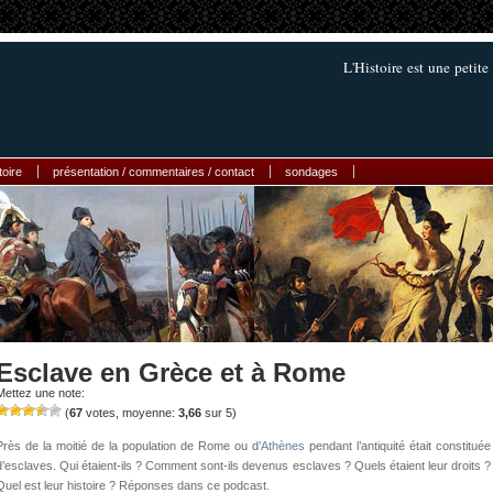
L'Histoire est une petit
toire
présentation / commentaires / contact
sondages
Esclave en Grèce et à Rome
Mettez une note:
(
67
votes, moyenne:
3,66
sur 5)
Près de la moitié de la population de Rome ou d’
Athènes
pendant l’antiquité était constituée
d’esclaves. Qui étaient-ils ? Comment sont-ils devenus esclaves ? Quels étaient leur droits ?
Quel est leur histoire ? Réponses dans ce podcast.