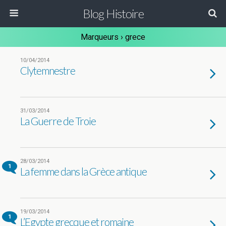
Blog Histoire
Marqueurs › grece
10/04/2014
Clytemnestre
31/03/2014
La Guerre de Troie
28/03/2014
1
La femme dans la Grèce antique
19/03/2014
1
L’Egypte grecque et romaine