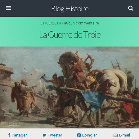
Blog Histoire
31/03/2014 • aucun commentaire
La Guerre de Troie
Partager
Tweeter
Épingler
E-mail