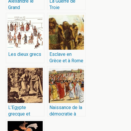
Alexandre le
La Guerre de
Grand
Troie
Les dieux grecs
Esclave en
Grèce et à Rome
L’Egypte
Naissance de la
grecque et
démocratie à
romaine
Athènes