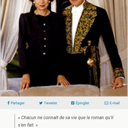
Partager
Tweeter
Épingler
E-mail
« Chacun ne connaît de sa vie que le roman qu’il
s’en fait. »