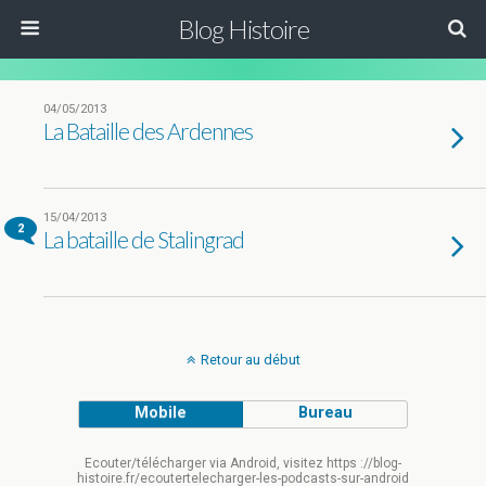
Blog Histoire
04/05/2013
La Bataille des Ardennes
15/04/2013
2
La bataille de Stalingrad
Retour au début
Mobile
Bureau
Ecouter/télécharger via Android, visitez https ://blog-
histoire.fr/ecoutertelecharger-les-podcasts-sur-android