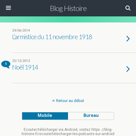
Blog Histoire
29/06/2014
L’armistice du 11 novembre 1918
25/12/2013
1
Noël 1914
Retour au début
Mobile
Bureau
Ecouter/télécharger via Android, visitez https ://blog-
histoire.fr/ecoutertelecharger-les-podcasts-sur-android