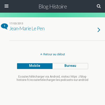
Blog Histoire
17/03/2013
1
Jean-Marie Le Pen
Retour au début
Mobile
Bureau
Ecouter/télécharger via Android, visitez https ://blog-
histoire.fr/ecoutertelecharger-les-podcasts-sur-android