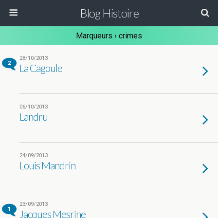
Blog Histoire
Marqueurs › crimes
28/10/2013
2
La Cagoule
06/10/2013
Landru
24/09/2013
Louis Mandrin
23/09/2013
1
Jacques Mesrine