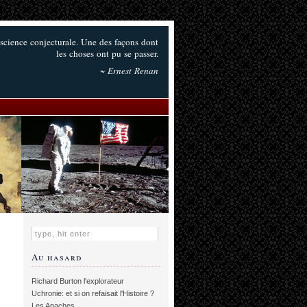
e science conjecturale. Une des façons dont
les choses ont pu se passer.
~ Ernest Renan
Au hasard
Richard Burton l'explorateur
Uchronie: et si on refaisait l'Histoire ?
Les Apaches