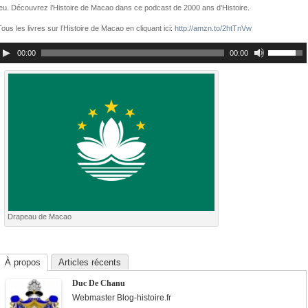
jeu. Découvrez l’Histoire de Macao dans ce podcast de 2000 ans d’Histoire.
Tous les livres sur l’Histoire de Macao en cliquant ici:
http://amzn.to/2htTnVw
00:00
00:00
Drapeau de Macao
À propos
Articles récents
Duc De Chanu
Webmaster Blog-histoire.fr