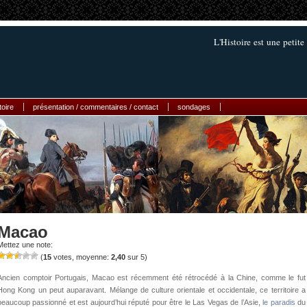
L'Histoire est une petit
toire
présentation / commentaires / contact
sondages
Macao
Mettez une note:
(
15
votes, moyenne:
2,40
sur 5)
Ancien comptoir Portugais, Macao est récemment été rétrocédé à la Chine, comme le fut
Hong Kong un peut auparavant. Mélange de culture orientale et occidentale, ce territoire a
beaucoup passionné et est aujourd’hui réputé pour être le Las Vegas de l’Asie,
le paradis
du