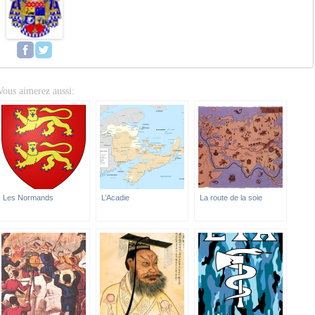
Vous aimerez aussi:
Les Normands
L’Acadie
La route de la soie