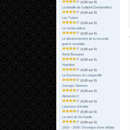
(4,00 sur 5)
La bataille de Gallipoli (Dardanelles)
(4,00 sur 5)
Les Tudors
(4,00 sur 5)
Le roman policer
(4,00 sur 5)
Le déclenchement de la seconde
guerre mondiale
(4,00 sur 5)
René Bousquet
(4,00 sur 5)
Hannibal
(4,00 sur 5)
La Duchesse de Longueville
(4,00 sur 5)
Georges Simenon
(4,00 sur 5)
Alexandre II
(4,00 sur 5)
Lawrence d’Arabie
(4,00 sur 5)
La mort de De Gaulle
(4,00 sur 5)
1918 – 1939: Chronique d’une défaite