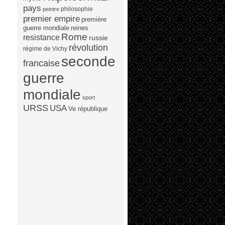
pays
philosophie
peintre
premier empire
première
guerre mondiale
reines
Rome
resistance
russie
révolution
régime de Vichy
seconde
francaise
guerre
mondiale
sport
URSS
USA
Ve république