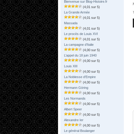
Bienvenue sur Blog-Histoire.fr
(4,01 sur 5)
La Grande Armée
(4,01 sur 5)
Massada
(4,01 sur 5)
Le procès de Louis XVI
(4,01 sur 5)
La campagne d’Italie
(4,00 sur 5)
L’appel du 18 juin 1940
(4,00 sur 5)
Louis XIII
(4,00 sur 5)
La Noblesse d’Empire
(4,00 sur 5)
Hermann Göring
(4,00 sur 5)
Les Normands
(4,00 sur 5)
Albert Speer
(4,00 sur 5)
Alexandre Ier
(4,00 sur 5)
Le général Boulanger