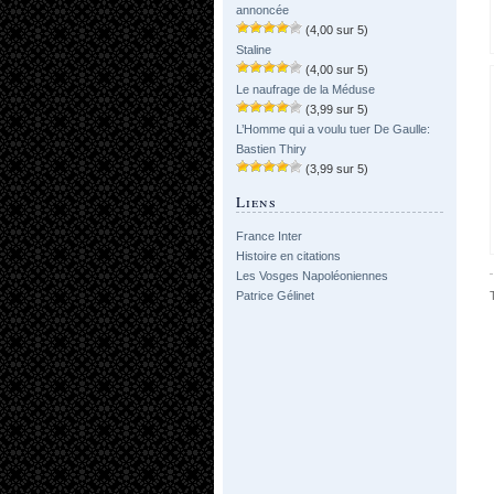
annoncée
(4,00 sur 5)
Staline
(4,00 sur 5)
Le naufrage de la Méduse
(3,99 sur 5)
L’Homme qui a voulu tuer De Gaulle:
Bastien Thiry
(3,99 sur 5)
Liens
France Inter
Histoire en citations
Les Vosges Napoléoniennes
Patrice Gélinet