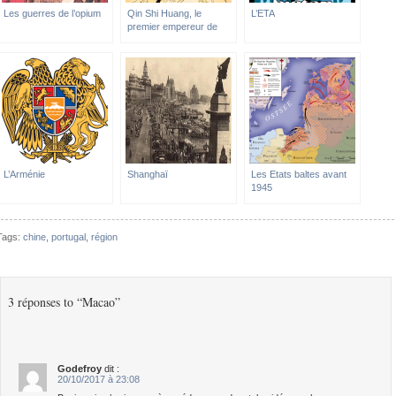
Les guerres de l’opium
Qin Shi Huang, le
L’ETA
premier empereur de
Chine
L’Arménie
Shanghaï
Les Etats baltes avant
1945
Tags:
chine
,
portugal
,
région
3 réponses to “Macao”
Godefroy
dit :
20/10/2017 à 23:08