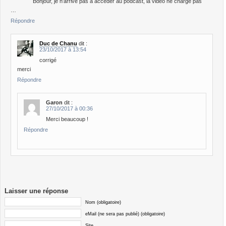
Bonjour, je n’arrive pas à accéder au podcast, la vidéo ne charge pas
…
Répondre
Duc de Chanu
dit :
23/10/2017 à 13:54
corrigé
merci
Répondre
Garon
dit :
27/10/2017 à 00:36
Merci beaucoup !
Répondre
Laisser une réponse
Nom (obligatoire)
eMail (ne sera pas publié) (obligatoire)
Site