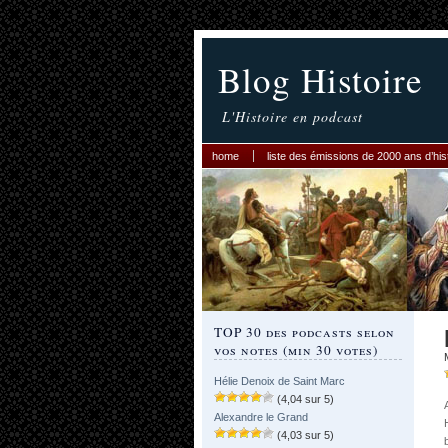
Blog Histoire
L'Histoire en podcast
home
liste des émissions de 2000 ans d’his
TOP 30 des podcasts selon
vos notes (min 30 votes)
Hélie Denoix de Saint Marc
(4,04 sur 5)
Alexandre le Grand
(4,03 sur 5)