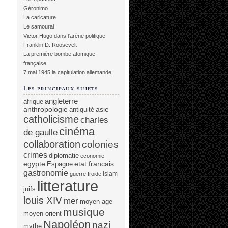
Géronimo
La caricature
Le samourai
Victor Hugo dans l'arène politique
Franklin D. Roosevelt
La première bombe atomique
française
7 mai 1945 la capitulation allemande
Les principaux sujets
angleterre
afrique
anthropologie
asie
antiquité
catholicisme
charles
cinéma
de gaulle
collaboration
colonies
crimes
diplomatie
economie
egypte
etat francais
Espagne
gastronomie
islam
guerre froide
litterature
juifs
louis XIV
mer
moyen-age
musique
moyen-orient
Napoléon
nazi
mythe