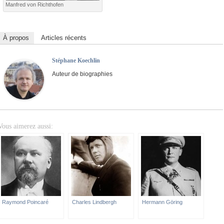
Manfred von Richthofen
À propos
Articles récents
Stéphane Koechlin
Auteur de biographies
Vous aimerez aussi:
Raymond Poincaré
Charles Lindbergh
Hermann Göring