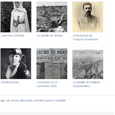
Lawrence d’Arabie
La bataille de Verdun
L’assassinat de
François-Ferdinand
d’Autriche à Sarajevo en
1914
Amelia Earhart
L’armistice du 11
La bataille de Gallipoli
novembre 1918
(Dardanelles)
Tags:
air
,
armée allemande
,
première guerre mondiale