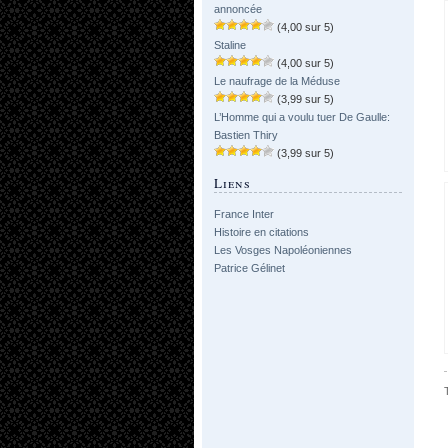
annoncée
(4,00 sur 5)
Staline
(4,00 sur 5)
Le naufrage de la Méduse
(3,99 sur 5)
L’Homme qui a voulu tuer De Gaulle:
Bastien Thiry
(3,99 sur 5)
Liens
France Inter
Histoire en citations
Les Vosges Napoléoniennes
Patrice Gélinet