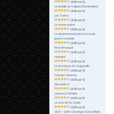
(4,00 sur 5)
La bataille de Gallipoli (Dardanelles)
(4,00 sur 5)
Les Tudors
(4,00 sur 5)
Le roman policer
(4,00 sur 5)
Le déclenchement de la seconde
guerre mondiale
(4,00 sur 5)
René Bousquet
(4,00 sur 5)
Hannibal
(4,00 sur 5)
La Duchesse de Longueville
(4,00 sur 5)
Georges Simenon
(4,00 sur 5)
Alexandre II
(4,00 sur 5)
Lawrence d’Arabie
(4,00 sur 5)
La mort de De Gaulle
(4,00 sur 5)
1918 – 1939: Chronique d’une défaite