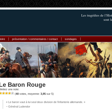
Les tragédies de l’His
sont l
toire
présentation / commentaires / contact
sondages
Le Baron Rouge
Mettez une note:
(
40
votes, moyenne:
3,95
sur 5)
« Le baron vaut à lui seul deux division de l’infanterie allemande. »
~ Général Ludendor