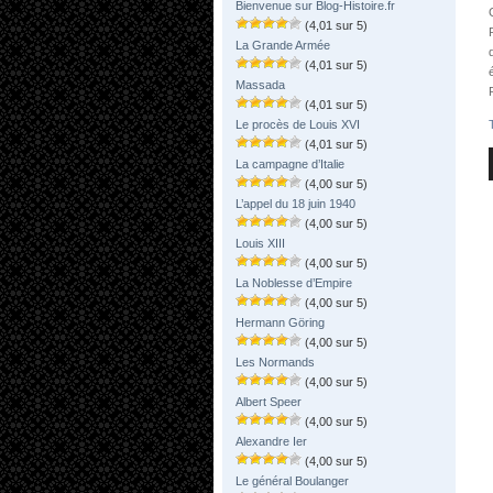
Bienvenue sur Blog-Histoire.fr
(4,01 sur 5)
La Grande Armée
(4,01 sur 5)
Massada
(4,01 sur 5)
Le procès de Louis XVI
(4,01 sur 5)
La campagne d’Italie
(4,00 sur 5)
L’appel du 18 juin 1940
(4,00 sur 5)
Louis XIII
(4,00 sur 5)
La Noblesse d’Empire
(4,00 sur 5)
Hermann Göring
(4,00 sur 5)
Les Normands
(4,00 sur 5)
Albert Speer
(4,00 sur 5)
Alexandre Ier
(4,00 sur 5)
Le général Boulanger