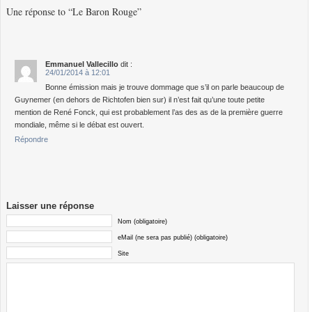
Une réponse to “Le Baron Rouge”
Emmanuel Vallecillo
dit :
24/01/2014 à 12:01
Bonne émission mais je trouve dommage que s’il on parle beaucoup de
Guynemer (en dehors de Richtofen bien sur) il n’est fait qu’une toute petite
mention de René Fonck, qui est probablement l’as des as de la première guerre
mondiale, même si le débat est ouvert.
Répondre
Laisser une réponse
Nom (obligatoire)
eMail (ne sera pas publié) (obligatoire)
Site