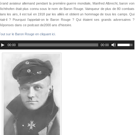
Grand aviateur allemand pendant la première guerre mondiale, Manfred Albrecht, baron von
Richthofen était plus connu sous le nom de Baron Rouge. Vainqueur de plus de 80 combats
dans les airs, il est tué en 1918 par les alliés et obtient un hommage de tous les camps. Qui
était-il ? Pourquoi l’appelait-on le Baron Rouge ? Qui étaient ses grands adversaires ?
Réponses dans ce podcast de2000 ans d’histoire.
Tout sur le Baron Rouge en cliquant ici.
00:00
00:00