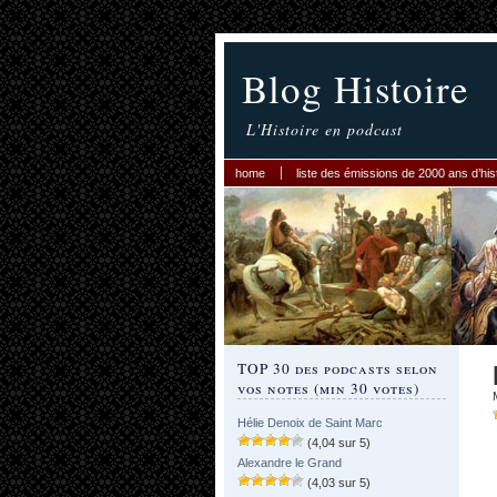
Blog Histoire
L'Histoire en podcast
home
liste des émissions de 2000 ans d’his
TOP 30 des podcasts selon
vos notes (min 30 votes)
Hélie Denoix de Saint Marc
(4,04 sur 5)
Alexandre le Grand
(4,03 sur 5)