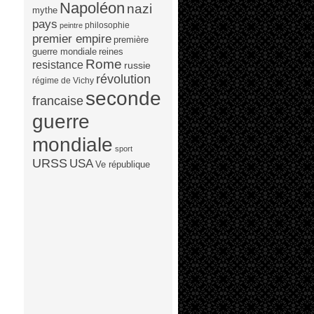
Napoléon
nazi
mythe
pays
philosophie
peintre
premier empire
première
guerre mondiale
reines
Rome
resistance
russie
révolution
régime de Vichy
seconde
francaise
guerre
mondiale
sport
URSS
USA
Ve république