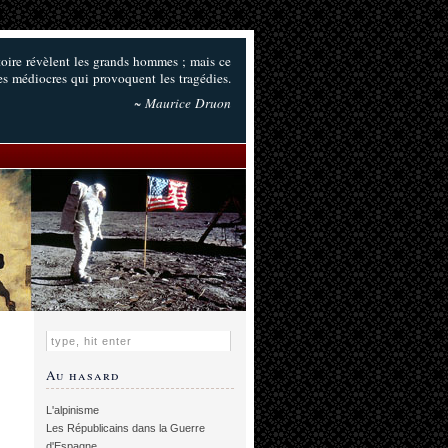
toire révèlent les grands hommes ; mais ce
es médiocres qui provoquent les tragédies.
~ Maurice Druon
Au hasard
L'alpinisme
Les Républicains dans la Guerre
d'Espagne