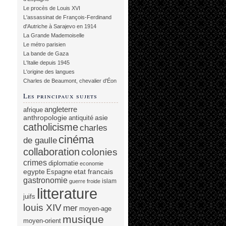
Le procès de Louis XVI
L'assassinat de François-Ferdinand
d'Autriche à Sarajevo en 1914
La Grande Mademoiselle
Le métro parisien
La bande de Gaza
L'Italie depuis 1945
L'origine des langues
Charles de Beaumont, chevalier d'Éon
Les principaux sujets
angleterre
afrique
anthropologie
asie
antiquité
catholicisme
charles
cinéma
de gaulle
collaboration
colonies
crimes
diplomatie
economie
egypte
etat francais
Espagne
gastronomie
islam
guerre froide
litterature
juifs
louis XIV
mer
moyen-age
musique
moyen-orient