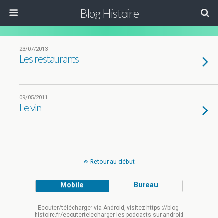
Blog Histoire
23/07/2013
Les restaurants
09/05/2011
Le vin
Retour au début
Mobile
Bureau
Ecouter/télécharger via Android, visitez https ://blog-
histoire.fr/ecoutertelecharger-les-podcasts-sur-android