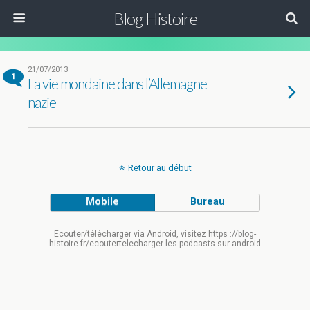
Blog Histoire
21/07/2013
1
La vie mondaine dans l’Allemagne
nazie
Retour au début
Mobile
Bureau
Ecouter/télécharger via Android, visitez https ://blog-
histoire.fr/ecoutertelecharger-les-podcasts-sur-android