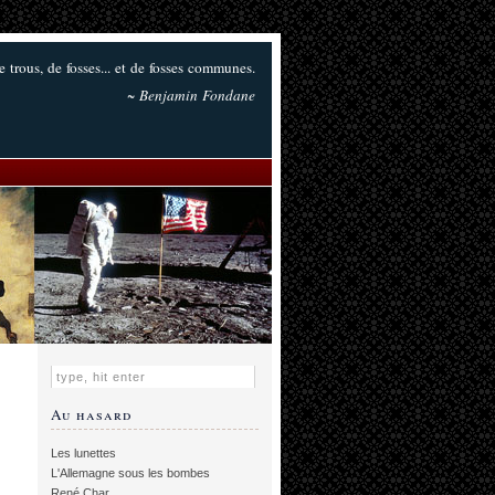
de trous, de fosses... et de fosses communes.
~ Benjamin Fondane
Au hasard
Les lunettes
L'Allemagne sous les bombes
René Char