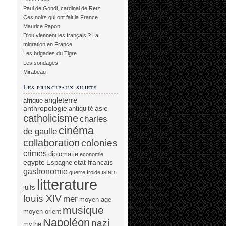
Paul de Gondi, cardinal de Retz
Ces noirs qui ont fait la France
Maurice Papon
D'où viennent les français ? La
migration en France
Les brigades du Tigre
Les sondages
Mirabeau
Les principaux sujets
angleterre
afrique
anthropologie
asie
antiquité
catholicisme
charles
cinéma
de gaulle
collaboration
colonies
crimes
diplomatie
economie
egypte
etat francais
Espagne
gastronomie
islam
guerre froide
litterature
juifs
louis XIV
mer
moyen-age
musique
moyen-orient
Napoléon
nazi
mythe