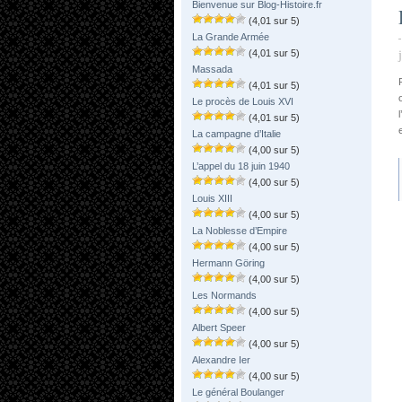
Bienvenue sur Blog-Histoire.fr
(4,01 sur 5)
La Grande Armée
(4,01 sur 5)
Massada
(4,01 sur 5)
Le procès de Louis XVI
(4,01 sur 5)
La campagne d’Italie
(4,00 sur 5)
L’appel du 18 juin 1940
(4,00 sur 5)
Louis XIII
(4,00 sur 5)
La Noblesse d’Empire
(4,00 sur 5)
Hermann Göring
(4,00 sur 5)
Les Normands
(4,00 sur 5)
Albert Speer
(4,00 sur 5)
Alexandre Ier
(4,00 sur 5)
Le général Boulanger