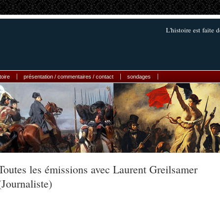
L'histoire est faite 
toire
présentation / commentaires / contact
sondages
Toutes les émissions avec Laurent Greilsamer
(Journaliste)