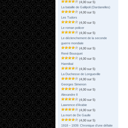
(4,00 sur 5)
La bataille de Gallipoli (Dardanelles)
(4,00 sur 5)
Les Tudors
(4,00 sur 5)
Le roman policer
(4,00 sur 5)
Le déclenchement de la seconde
guerre mondiale
(4,00 sur 5)
René Bousquet
(4,00 sur 5)
Hannibal
(4,00 sur 5)
La Duchesse de Longueville
(4,00 sur 5)
Georges Simenon
(4,00 sur 5)
Alexandre II
(4,00 sur 5)
Lawrence d’Arabie
(4,00 sur 5)
La mort de De Gaulle
(4,00 sur 5)
1918 – 1939: Chronique d’une défaite