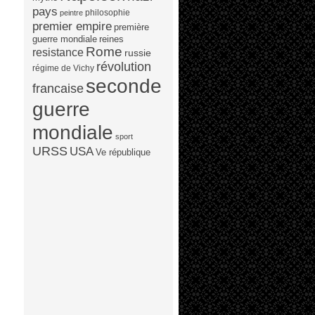
pays
philosophie
peintre
premier empire
première
guerre mondiale
reines
Rome
resistance
russie
révolution
régime de Vichy
seconde
francaise
guerre
mondiale
sport
URSS
USA
Ve république