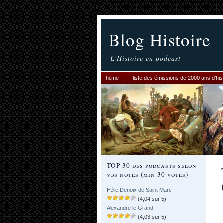
Blog Histoire
L'Histoire en podcast
home
liste des émissions de 2000 ans d’his
TOP 30 des podcasts selon
vos notes (min 30 votes)
Hélie Denoix de Saint Marc
(4,04 sur 5)
Alexandre le Grand
(4,03 sur 5)