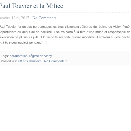
Paul Touvier et la Milice
janvier 12th, 2017 |
No Comments
Paul Touvier fut un des personnages les plus tristement célèbres du régime de Vichy. Plutôt
opportuniste au début de sa carrière, il se trouvera à la tête d’une milice et responsable de
l’exécution de plusieurs juifs. A la fin de la seconde guerre mondiale, il arrivera à vivre caché
et à être peu inquiété pendant […]
Tags:
collaboration
,
régime de Vichy
Posted in
2000 ans d'histoire
|
No Comments »