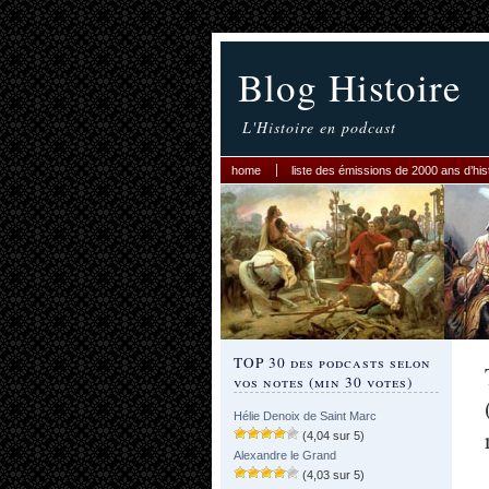
Blog Histoire
L'Histoire en podcast
home
liste des émissions de 2000 ans d’his
TOP 30 des podcasts selon
vos notes (min 30 votes)
Hélie Denoix de Saint Marc
(4,04 sur 5)
Alexandre le Grand
(4,03 sur 5)