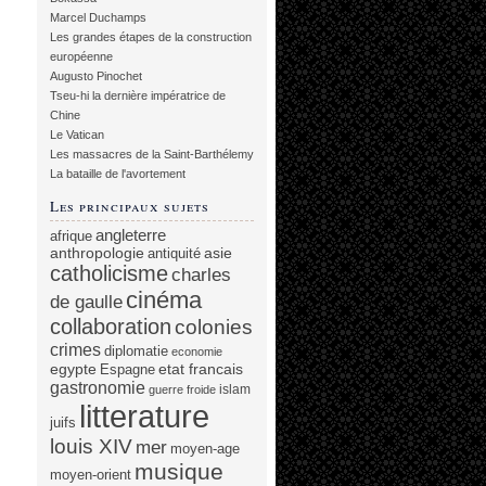
Marcel Duchamps
Les grandes étapes de la construction
européenne
Augusto Pinochet
Tseu-hi la dernière impératrice de
Chine
Le Vatican
Les massacres de la Saint-Barthélemy
La bataille de l'avortement
Les principaux sujets
angleterre
afrique
anthropologie
asie
antiquité
catholicisme
charles
cinéma
de gaulle
collaboration
colonies
crimes
diplomatie
economie
egypte
etat francais
Espagne
gastronomie
islam
guerre froide
litterature
juifs
louis XIV
mer
moyen-age
musique
moyen-orient