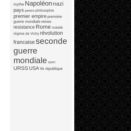
Napoléon
nazi
mythe
pays
philosophie
peintre
premier empire
première
guerre mondiale
reines
Rome
resistance
russie
révolution
régime de Vichy
seconde
francaise
guerre
mondiale
sport
URSS
USA
Ve république