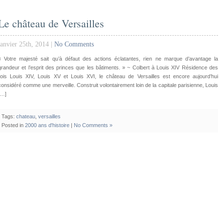
Le château de Versailles
janvier 25th, 2014 |
No Comments
« Votre majesté sait qu’à défaut des actions éclatantes, rien ne marque d’avantage la
grandeur et l’esprit des princes que les bâtiments. » ~ Colbert à Louis XIV Résidence des
rois Louis XIV, Louis XV et Louis XVI, le château de Versailles est encore aujourd’hui
considéré comme une merveille. Construit volontairement loin de la capitale parisienne, Louis
[…]
Tags:
chateau
,
versailles
Posted in
2000 ans d'histoire
|
No Comments »