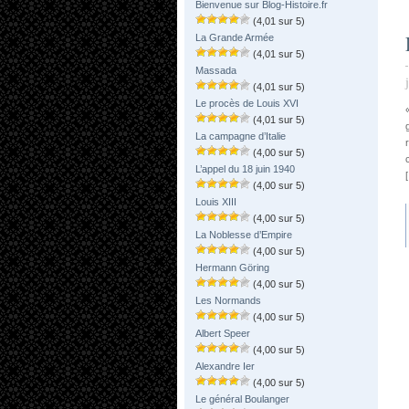
Bienvenue sur Blog-Histoire.fr
(4,01 sur 5)
La Grande Armée
(4,01 sur 5)
Massada
(4,01 sur 5)
Le procès de Louis XVI
(4,01 sur 5)
La campagne d’Italie
(4,00 sur 5)
L’appel du 18 juin 1940
(4,00 sur 5)
Louis XIII
(4,00 sur 5)
La Noblesse d’Empire
(4,00 sur 5)
Hermann Göring
(4,00 sur 5)
Les Normands
(4,00 sur 5)
Albert Speer
(4,00 sur 5)
Alexandre Ier
(4,00 sur 5)
Le général Boulanger