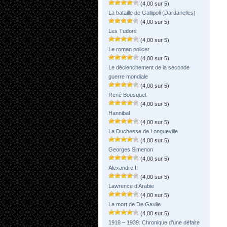
(4,00 sur 5)
La bataille de Gallipoli (Dardanelles)
(4,00 sur 5)
Les Tudors
(4,00 sur 5)
Le roman policer
(4,00 sur 5)
Le déclenchement de la seconde
guerre mondiale
(4,00 sur 5)
René Bousquet
(4,00 sur 5)
Hannibal
(4,00 sur 5)
La Duchesse de Longueville
(4,00 sur 5)
Georges Simenon
(4,00 sur 5)
Alexandre II
(4,00 sur 5)
Lawrence d’Arabie
(4,00 sur 5)
La mort de De Gaulle
(4,00 sur 5)
1918 – 1939: Chronique d’une défaite