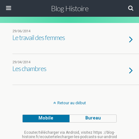
Blog Histoire
29/06/2014
Le travail des femmes
29/04/2014
Les chambres
Retour au début
Mobile
Bureau
Ecouter/télécharger via Android, visitez https ://blog-
histoire.fr/ecoutertelecharger-les-podcasts-sur-android